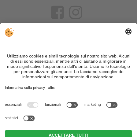
VIVOSüdtirol è il portale di viaggio per chi desidera vivere il
Trentino Alto Adige davvero – con consigli autentici, alloggi e
offerte su misura.
Nonostante il lavoro accurato e il costante aggiornamento dei
contenuti, si possono verificare errori. Non garantiamo la
correttezza e la completezza di tutte le informazioni. Per
motivi di sicurezza, si prega di verificare chiedendo
direttamente sul posto all'organizzatore.
Sitemap
|
Editoria
&
Direttiva privacy
|
Impostazioni cookie individuali
| Part. IVA IT02365710215