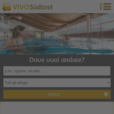
Südtirol
VIVO
Dove vuoi andare?
Cerca