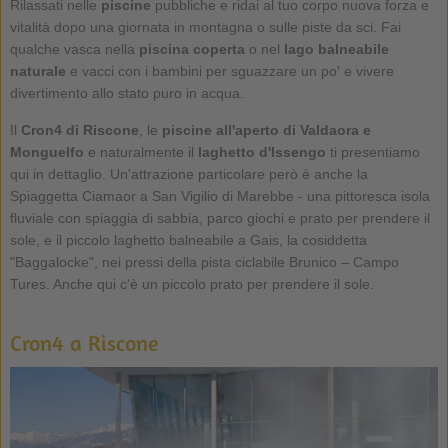
Rilassati nelle
piscine
pubbliche e ridai al tuo corpo nuova forza e
vitalità dopo una giornata in montagna o sulle piste da sci. Fai
qualche vasca nella
piscina coperta
o nel
lago balneabile
naturale
e vacci con i bambini per sguazzare un po' e vivere
divertimento allo stato puro in acqua.
Il
Cron4 di Riscone
, le
piscine all'aperto di Valdaora e
Monguelfo
e naturalmente il
laghetto d'Issengo
ti presentiamo
qui in dettaglio. Un'attrazione particolare però è anche la
Spiaggetta Ciamaor a San Vigilio di Marebbe - una pittoresca isola
fluviale con spiaggia di sabbia, parco giochi e prato per prendere il
sole, e il piccolo laghetto balneabile a Gais, la cosiddetta
"Baggalocke", nei pressi della pista ciclabile Brunico – Campo
Tures. Anche qui c'è un piccolo prato per prendere il sole.
Cron4 a Riscone