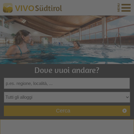
Südtirol
VIVO
Dove vuoi andare?
Cerca