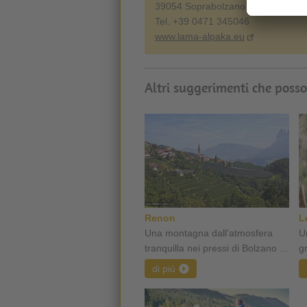
39054 Soprabolzano sul Renon, Ita
Tel. +39 0471 345046
www.lama-alpaka.eu
Altri suggerimenti che posso
Renon
L
Una montagna dall'atmosfera
U
tranquilla nei pressi di Bolzano ...
gr
di più