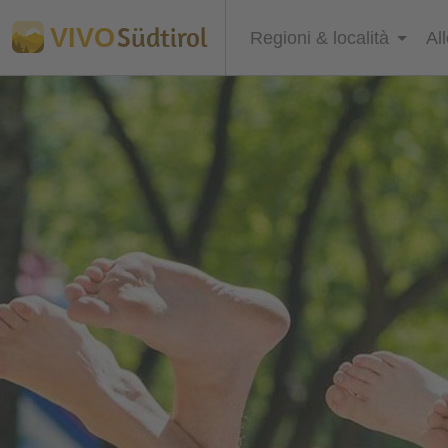
Südtirol
VIVO
Regioni & località
Al