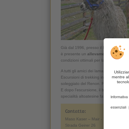
Già dal 1996, presso il Kaserhof di 
è presente un
allevamento di alpac
condizioni ottimali per la loro specie, e
A tutti gli amici dei lama e alpaca ve
Escursioni di trekking in piccoli grupp
soleggiato del Renon. Passeggiate o es
E dopo l'escursione, il bar al maso 
specialità altoatesine fatte in casa eb
Contatto:
Maso Kaser – Mair - Tammerle
Strada Geirer 26