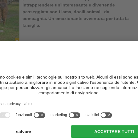
intrapprendere un'interessante e divertende
passeggiata con i lama, docili animali da
compagnia
. Un emozionante avventura per tutta la
famiglia.
Soprabolzano, un'azienda a conduzione familiare gestita con amore,
a e lama
. Questi animali “atletici” e socievoli vivono all’aperto in
 fanno la gioia, ogni giorno, di grandi e piccoli visitatori.
ngono offerte
diverse escursioni guidate
(su prenotazione).
i insieme agli animali andini attraverso boschi, prati e l'altopiano
cursioni giornaliere – per tutte le età.
Kaserhof
invita a soffermarsi
in un'atmosfera accogliente, gustando
evande rinfrescanti.