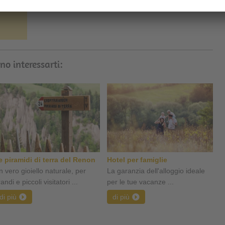
lia
no interessarti:
e piramidi di terra del Renon
Hotel per famiglie
n vero gioiello naturale, per
La garanzia dell'alloggio ideale
andi e piccoli visitatori ...
per le tue vacanze ...
di più
di più