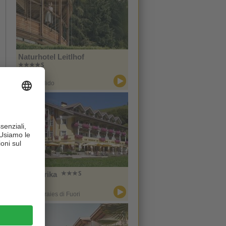
Naturhotel Leitlhof
CIN +
San Candido
Hotel Erika
CIN +
Braies / Braies di Fuori