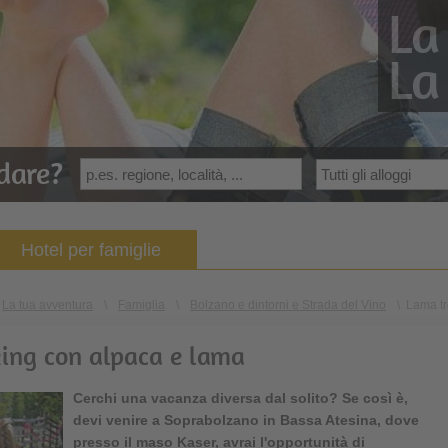
La
La
dare?
Hotel per famiglie
La tua avventura
\
Famiglia
\
Bolzano e dintorni e Strada del Vino
\
Lama tr
king con alpaca e lama
Cerchi una vacanza diversa dal solito? Se così è,
devi venire a Soprabolzano in Bassa Atesina, dove
presso il maso Kaser, avrai l'opportunità di