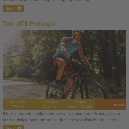
di più
Tour MTB Pralongià
Dislivello:
Lunghezza:
Tempo:
medio
770 hm
24,4 km
3 ore e 30 min
Il tour in mountain bike conduce sull'altopiano del Pralongià, una
meta turistica molto amata sia dagli escursionisti che dai ciclisti ...
di più