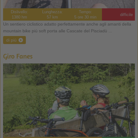
Dislivello:
Lunghezza:
Tempo:
difficile
1380 hm
57 km
5 ore 30 min
Un sentiero ciclistico adatto perfettamente anche agli amanti della
mountain bike più soft porta alle Cascate del Pisciadù ...
di più
Giro Fanes