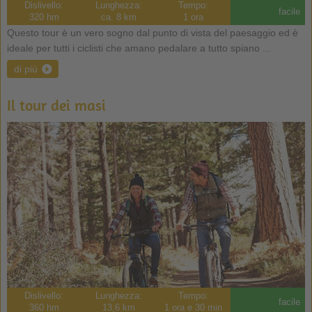
Dislivello:
Lunghezza:
Tempo:
facile
320 hm
ca. 8 km
1 ora
Questo tour è un vero sogno dal punto di vista del paesaggio ed è
ideale per tutti i ciclisti che amano pedalare a tutto spiano ...
di più
Il tour dei masi
Dislivello:
Lunghezza:
Tempo:
facile
360 hm
13,6 km
1 ora e 30 min