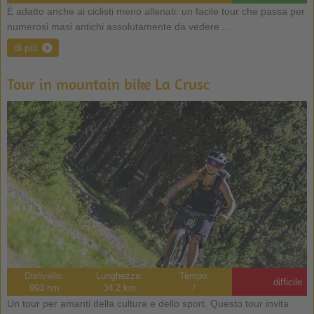
È adatto anche ai ciclisti meno allenati: un facile tour che passa per
numerosi masi antichi assolutamente da vedere ...
di più
Tour in mountain bike La Crusc
Dislivello:
Lunghezza:
Tempo:
difficile
993 hm
34,2 km
/
Un tour per amanti della cultura e dello sport. Questo tour invita