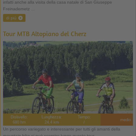
infatti anche alla visita della casa natale di San Giuseppe
Freinademetz ...
di più
Tour MTB Altopiano del Cherz
Dislivello:
Lunghezza:
Tempo:
medio
680 hm
24,4 km
/
Un percorso variegato e interessante per tutti gli amanti della
mountain bike si può scoprire lungo questo tour ...