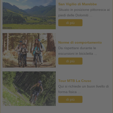
San Vigilio di Marebbe
Situato in posizione pittoresca ai
piedi delle Dolomiti ...
di più
Norme di comportamento
Da rispettare durante le
escursioni in bicicletta ...
di più
Tour MTB La Crusc
Qui si richiede un buon livello di
forma fisica ...
di più