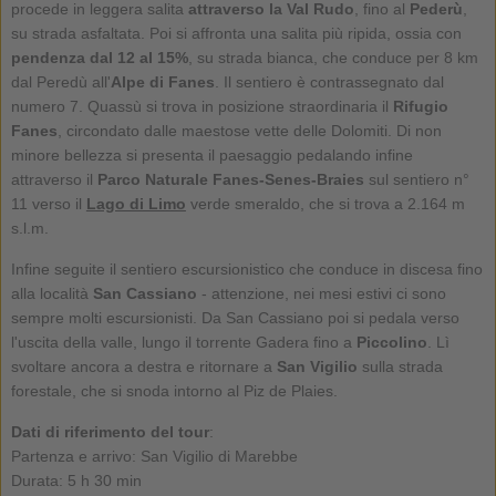
procede in leggera salita
attraverso la Val Rudo
, fino al
Pederù
,
su strada asfaltata. Poi si affronta una salita più ripida, ossia con
pendenza dal 12 al 15%
, su strada bianca, che conduce per 8 km
dal Peredù all'
Alpe di Fanes
. Il sentiero è contrassegnato dal
numero 7. Quassù si trova in posizione straordinaria il
Rifugio
Fanes
, circondato dalle maestose vette delle Dolomiti. Di non
minore bellezza si presenta il paesaggio pedalando infine
attraverso il
Parco Naturale Fanes-Senes-Braies
sul sentiero n°
11 verso il
Lago di Limo
verde smeraldo, che si trova a 2.164 m
s.l.m.
Infine seguite il sentiero escursionistico che conduce in discesa fino
alla località
San Cassiano
- attenzione, nei mesi estivi ci sono
sempre molti escursionisti. Da San Cassiano poi si pedala verso
l'uscita della valle, lungo il torrente Gadera fino a
Piccolino
. Lì
svoltare ancora a destra e ritornare a
San Vigilio
sulla strada
forestale, che si snoda intorno al Piz de Plaies.
Dati di riferimento del tour
:
Partenza e arrivo: San Vigilio di Marebbe
Durata: 5 h 30 min