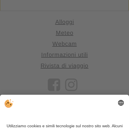
Alloggi
Meteo
Webcam
Informazioni utili
Rivista di viaggio
VIVOSüdtirol è il portale di viaggio per chi desidera vivere il