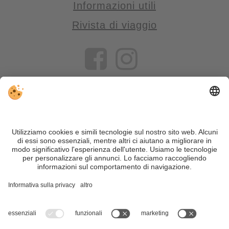
Informazioni utili
Rivista di viaggio
VIVOSüdtirol è il portale di viaggio per chi desidera vivere il
Trentino Alto Adige davvero – con consigli autentici, alloggi e
offerte su misura.
Nonostante il lavoro accurato e il costante aggiornamento dei
contenuti, si possono verificare errori. Non garantiamo la
correttezza e la completezza di tutte le informazioni. Per
motivi di sicurezza, si prega di verificare chiedendo
direttamente sul posto all'organizzatore.