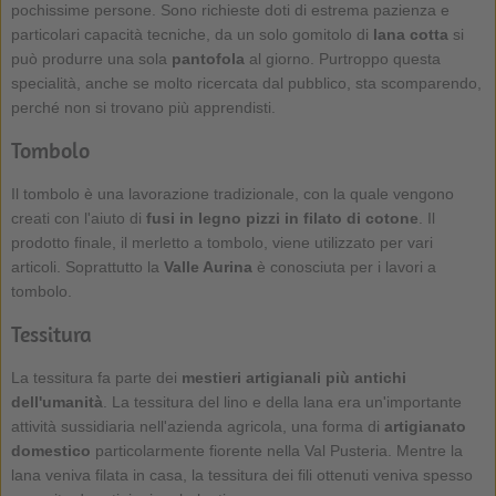
pochissime persone. Sono richieste doti di estrema pazienza e
particolari capacità tecniche, da un solo gomitolo di
lana cotta
si
può produrre una sola
pantofola
al giorno. Purtroppo questa
specialità, anche se molto ricercata dal pubblico, sta scomparendo,
perché non si trovano più apprendisti.
Tombolo
Il tombolo è una lavorazione tradizionale, con la quale vengono
creati con l'aiuto di
fusi in legno
pizzi in filato di cotone
. Il
prodotto finale, il merletto a tombolo, viene utilizzato per vari
articoli. Soprattutto la
Valle Aurina
è conosciuta per i lavori a
tombolo.
Tessitura
La tessitura fa parte dei
mestieri artigianali più antichi
dell'umanità
. La tessitura del lino e della lana era un'importante
attività sussidiaria nell'azienda agricola, una forma di
artigianato
domestico
particolarmente fiorente nella Val Pusteria. Mentre la
lana veniva filata in casa, la tessitura dei fili ottenuti veniva spesso