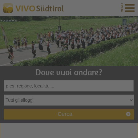
Südtirol
VIVO
Dove vuoi andare?
Cerca