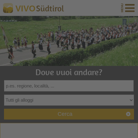
Südtirol
VIVO
Dove vuoi andare?
Cerca