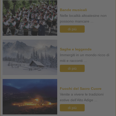
Bande musicali
Nelle località altoatesine non
possono mancare ...
di più
Saghe e leggende
Immergiti in un mondo ricco di
miti e racconti ...
di più
Fuochi del Sacro Cuore
Venite a vivere le tradizioni
estive dell'Alto Adige ...
di più