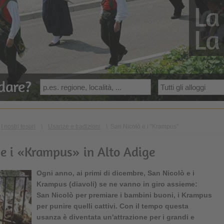
La
La
dare?
I nostri tesori
\
Usanze e tradizioni
\
San Nicolò e i "Krampus"
 e i «Krampus» in Alto Adige
Ogni anno, ai primi di dicembre, San Nicolò e i
Krampus (diavoli) se ne vanno in giro assieme:
San Nicolò per premiare i bambini buoni, i Krampus
per punire quelli cattivi. Con il tempo questa
usanza è diventata un'attrazione per i grandi e