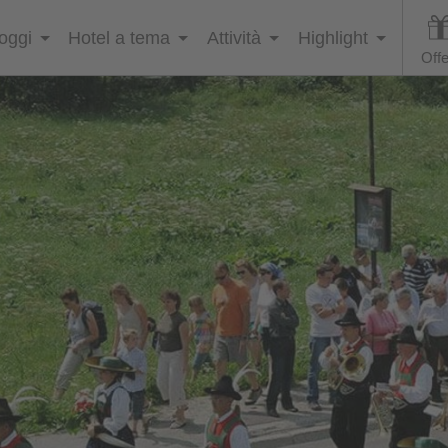
loggi
Hotel a tema
Attività
Highlight
Offe