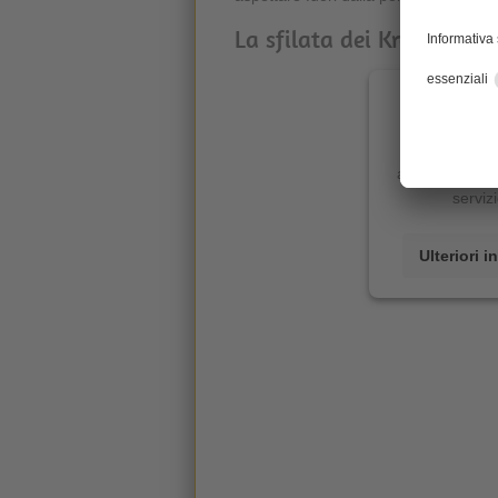
La sfilata dei Krampus a
È necessario 
Ci avvaliamo
contenuti c
attività. La inv
serviz
Ulteriori 