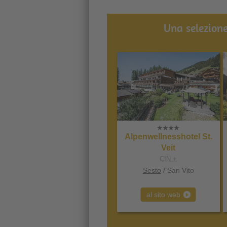
Una selezione
Alpenwellnesshotel St.
Veit
CIN +
Sesto
/ San Vito
al sito web