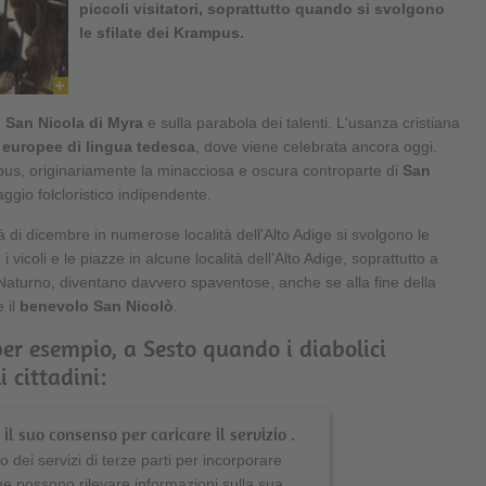
piccoli visitatori, soprattutto quando si svolgono
le sfilate dei Krampus.
di San Nicola di Myra
e sulla parabola dei talenti. L'usanza cristiana
 europee di lingua tedesca
, dove viene celebrata ancora oggi.
mpus, originariamente la minacciosa e oscura controparte di
San
aggio folcloristico indipendente.
à di dicembre in numerose località dell'Alto Adige si svolgono le
, i vicoli e le piazze in alcune località dell’Alto Adige, soprattutto a
Naturno, diventano davvero spaventose, anche se alla fine della
 il
benevolo San Nicolò
.
per esempio, a Sesto quando i diabolici
 cittadini:
il suo consenso per caricare il servizio .
 dei servizi di terze parti per incorporare
he possono rilevare informazioni sulla sua