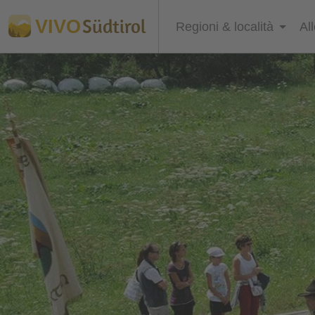
Südtirol
VIVO
Regioni & località
Al