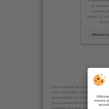
È necessario 
Ci avvaliamo
contenuti c
attività. La inv
serviz
Ulteriori 
Fino a qualche decennio fa, il
compit
casa e di mettere nel suo cesto i bam
spaventandoli con l'aiuto della sua ve
ancora consentito di accompagnare S
aspettare fuori dalla porta. Cos'altro