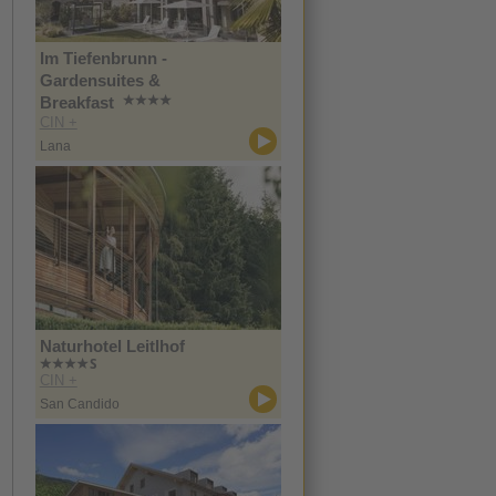
Im Tiefenbrunn -
Gardensuites &
Breakfast
CIN +
Lana
Naturhotel Leitlhof
CIN +
San Candido