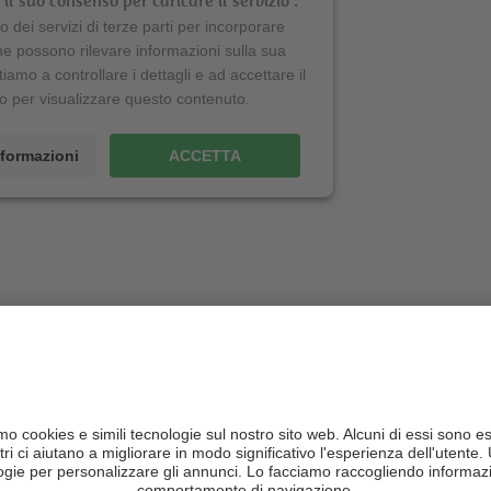
il suo consenso per caricare il servizio .
 dei servizi di terze parti per incorporare
he possono rilevare informazioni sulla sua
itiamo a controllare i dettagli e ad accettare il
io per visualizzare questo contenuto.
informazioni
ACCETTA
o del Krampus
era quello di accompagnare San Nicolò di casa in
bini che non si erano comportati bene durante l'anno,
rga. Ora - per fortuna - non è più così. Oggi il Krampus, ove gli sia
an Nicolò, siede diligentemente accanto a lui oppure deve
 può fare, dunque, se non scatenarsi durante le sfilate?