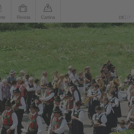
rte
Rivista
Cartina
DE
IT