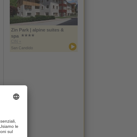
Zin Park | alpine suites &
spa
CIN +
San Candido