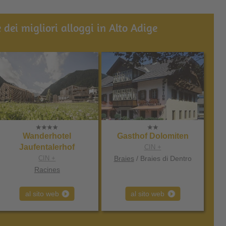
 dei migliori alloggi in Alto Adige
Wanderhotel
Gasthof Dolomiten
Jaufentalerhof
CIN +
CIN +
Braies
/ Braies di Dentro
Racines
al sito web
al sito web