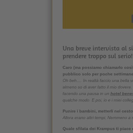
Una breve intervista al s
prendere troppo sul serio!
Caro (ma possiamo chiamarlo così?
pubblico solo per poche settimane 
Oh beh…. In realtà faccio una bella vi
almeno so di aver fatto il mio dovere. 
facendo una pausa in un
hotel benes
qualche modo. E poi, io e i miei colle
Punire i bambini, metterli nel cest
Allora erano altri tempi. Nemmeno a m
Quale sfilata dei Krampus ti piace 