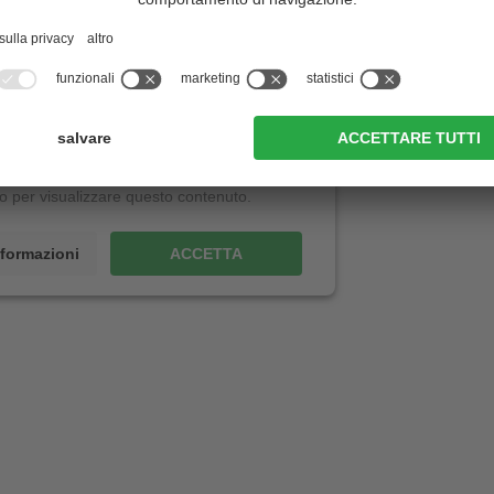
 Naturno
il suo consenso per caricare il servizio .
 dei servizi di terze parti per incorporare
he possono rilevare informazioni sulla sua
itiamo a controllare i dettagli e ad accettare il
io per visualizzare questo contenuto.
informazioni
ACCETTA