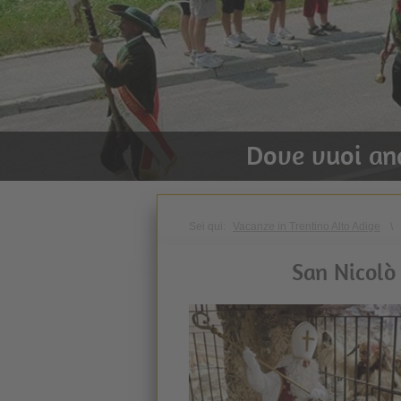
Dove vuoi an
Sei qui:
Vacanze in Trentino Alto Adige
\
San Nicolò