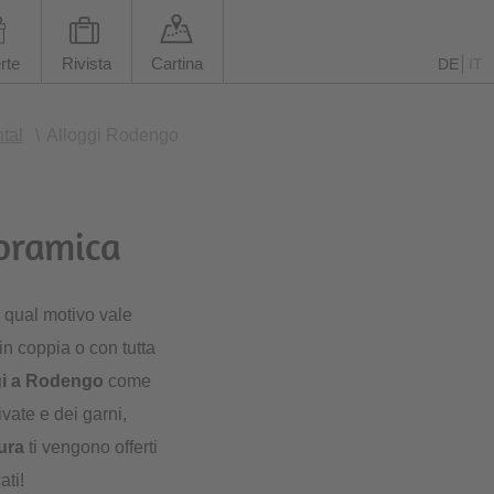
rte
Rivista
Cartina
DE
IT
tal
\
Alloggi Rodengo
noramica
l qual motivo vale
n coppia o con tutta
gi a Rodengo
come
vate e dei garni,
ura
ti vengono offerti
ati!