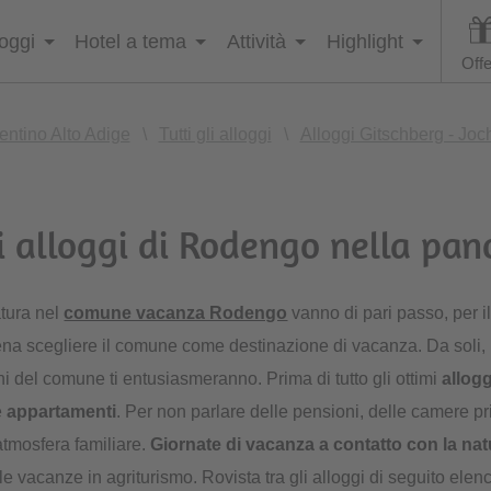
loggi
Hotel a tema
Attività
Highlight
Offe
entino Alto Adige
\
Tutti gli alloggi
\
Alloggi Gitschberg - Joch
li alloggi di Rodengo nella pa
atura nel
comune vacanza Rodengo
vanno di pari passo, per i
na scegliere il comune come destinazione di vacanza. Da soli, i
orni del comune ti entusiasmeranno. Prima di tutto gli ottimi
allog
e
appartamenti
. Per non parlare delle pensioni, delle camere pri
'atmosfera familiare.
Giornate di vacanza a contatto con la nat
le vacanze in agriturismo. Rovista tra gli alloggi di seguito elenc