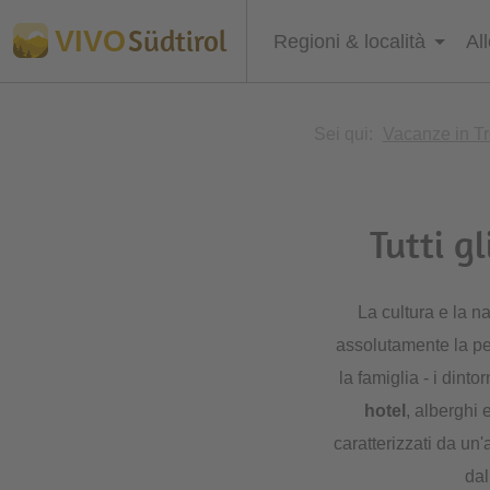
Südtirol
VIVO
Regioni & località
Al
Sei qui:
Vacanze in Tr
Tutti g
La cultura e la n
assolutamente la pe
la famiglia - i dint
hotel
, alberghi 
caratterizzati da un
dal