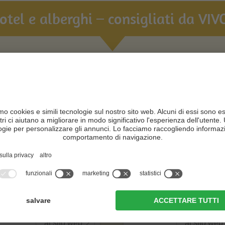
hotel e alberghi – consigliati da VIVO
turhotel Leitlhof
Zin Park | alpine
suites & spa
N +
CIN +
San Candido
San Candido
al sito web
al sito web