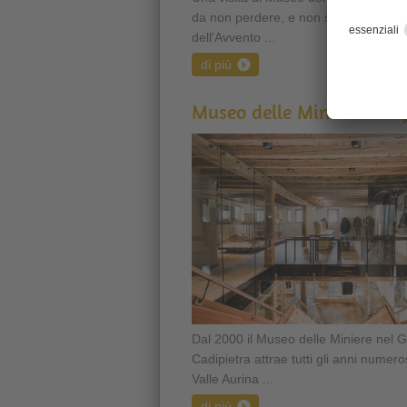
da non perdere, e non solo nel period
dell'Avvento ...
di più
Museo delle Miniere nel 
Dal 2000 il Museo delle Miniere nel G
Cadipietra attrae tutti gli anni numerosi
Valle Aurina ...
di più