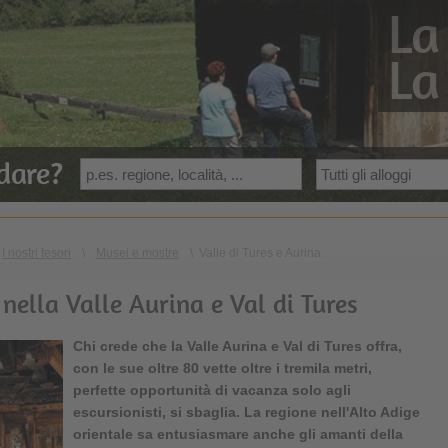
La
La
dare?
I nostri tesori
\
Musei e mostre
\
Valle di Tures e Aurina
nella Valle Aurina e Val di Tures
Chi crede che la
Valle Aurina e Val di Tures
offra,
con le sue oltre 80 vette oltre i tremila metri,
perfette opportunità di vacanza solo agli
escursionisti, si sbaglia. La regione nell'Alto Adige
orientale sa entusiasmare anche gli amanti della