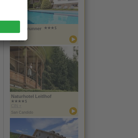
Hotel Brunner
CIN +
Merano
Naturhotel Leitlhof
CIN +
San Candido