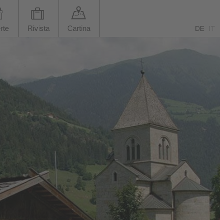
rte
Rivista
Cartina
DE
IT