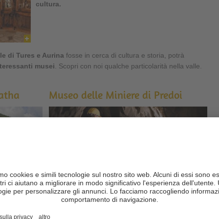
cultura.
le di Tures e Aurina
fosse in cerca di cultura e storia, potrà
nteressanti
musei
. Scopri con noi qualche particolarità nella valle.
atha
Museo delle Miniere di Predoi
tago: una gita
Il mondo delle miniere è assolutamente unico. Il