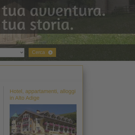
 tua avventura.
 tua storia.
Cerca
Hotel, appartamenti, alloggi
in Alto Adige