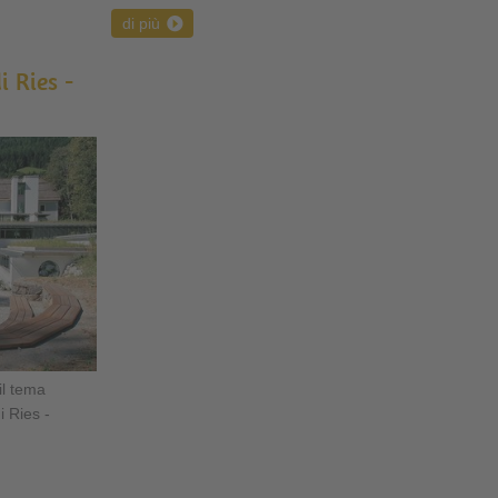
di più
i Ries -
il tema
i Ries -