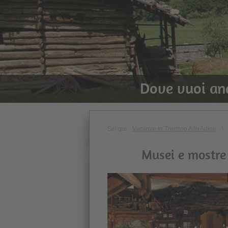
Dove vuoi an
Sei qui:
Vacanze in Trentino Alto Adige
\
Musei e mostre 