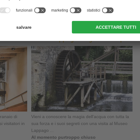
o natalizio o
Museo di Predoi offre una splendida opportunità
per scoprirlo ...
di più
Granaio
Museo Lappago Magia dell'acqua
ranaio di
Vieni a conoscere la magia dell'acqua con tutta la
 visitatori in
sua forza e i suoi segreti con una visita al Museo
Lappago ...
Al momento purtroppo chiuso