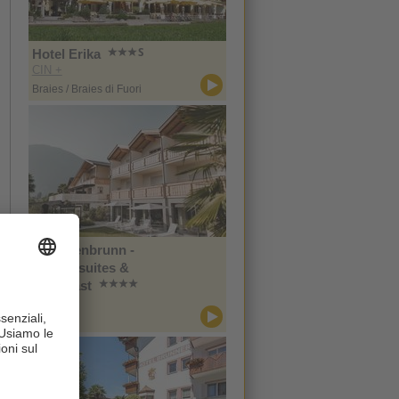
Hotel Erika
CIN +
Braies / Braies di Fuori
Im Tiefenbrunn -
Gardensuites &
Breakfast
CIN +
Lana