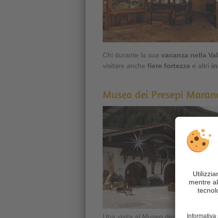
Chi durante la sua
vacanza nella Val
visitare anche
fiere fortezze
e altri
i
Museo dei Presepi Maran
Una visita al Museo dei Presepi di Lu