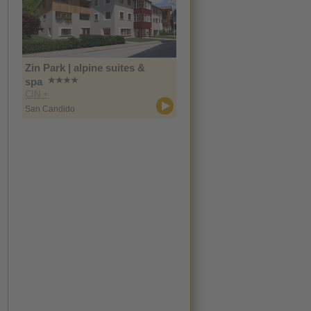
Zin Park | alpine suites &
spa
CIN +
San Candido