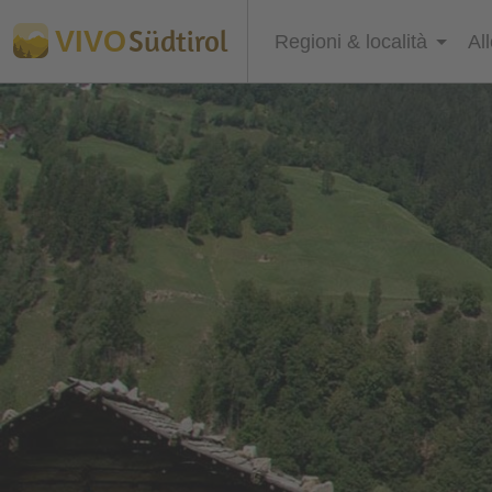
Südtirol
VIVO
Regioni & località
Al