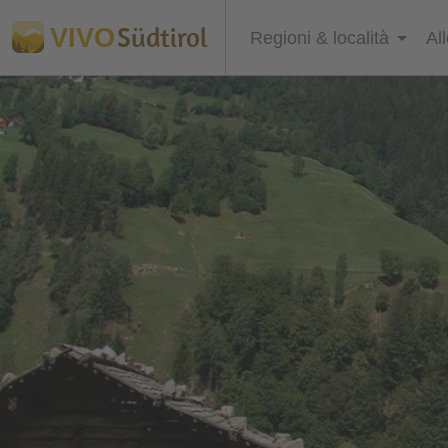
Südtirol
VIVO
Regioni & località
Al