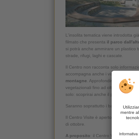
L'insolita tematica viene introdotta già
filmato che presenta
il parco dall'alt
si potrà anche ammirare un plastico 
strade, rifugi, laghi e cascate.
Il Centro non racconta solo informazi
accompagna anche i visitatori in un v
montagne
. Approfondirai così le tue
vegetazionali fino ad oltre 3.000 m di 
solo: scoprirai anche il peculiare diale
Saranno soprattutto i bambini ad app
Il Centro Visite è aperto dalla fine di 
di ottobre.
A proposito
: il Centro Visite del Pa