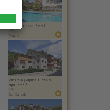
Hotel Brunner
CIN +
Merano
Zin Park | alpine suites &
spa
CIN +
San Candido