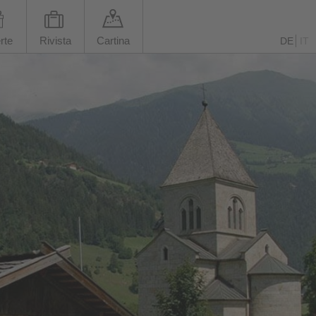
rte
Rivista
Cartina
DE
IT