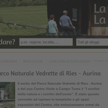
La
La
dare?
I nostri tesori
\
Musei e mostre
\
Centri Visita dei Parchi Naturali
\
Centro Vis
Parco Naturale Vedrette di Ries - Aurina
Il motto del Parco Naturale Vedrette di Ries - Aurina
e del suo Centro Visite a Campo Tures è "I confini
della natura e i confini dell'uomo". È stato questo
concetto ad ispirare le tematiche e gli spazi
espositivi del Centro, che entusiasmano ormai da