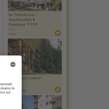
Im Tiefenbrunn -
Gardensuites &
Breakfast
CIN +
Lana
Naturhotel Leitlhof
CIN +
San Candido