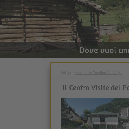
Dove vuoi an
Sei qui:
Vacanze in Trentino Alto Adige
\
Il Centro Visite del 