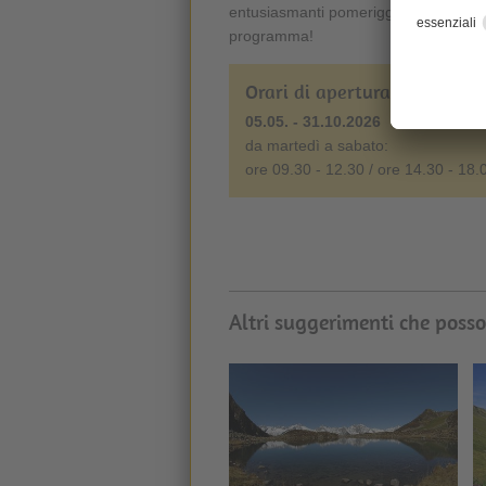
entusiasmanti pomeriggi con attività p
programma!
Orari di apertura
05.05. - 31.10.2026
da martedì a sabato:
ore 09.30 - 12.30 / ore 14.30 - 18.
Altri suggerimenti che posso