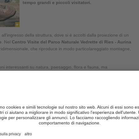
tempo grandi e piccoli visitatori.
 all'ingresso della struttura, dove si è accolti dalla proiezione di un
o
. Nel
Centro Visite del Parco Naturale Vedrette di Ries - Aurina
tridimensionale, che riproduce in modo particolareggiato montagne,
oni interessanti su natura, paesaggio, flora e fauna, ma
iaggio nel passato, che ripercorre la
storia della formazione delle
 conoscenze sul fenomeno del ritiro dei ghiacciai e sulle fasce
altitudine, oltre che su minerali, uccelli rapaci e licheni. Ma non
tto della valle!
rezzare i
racconti e le leggende
dei tempi andati.
dicembre fino alla fine di marzo, e dall'inizio di maggio fino alla fine
rco Naturale Vedrette di Ries - Aurina organizza regolarmente