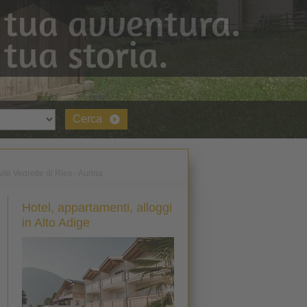
 tua avventura.
 tua storia.
Cerca
ite Vedrette di Ries - Aurina
Hotel, appartamenti, alloggi
in Alto Adige