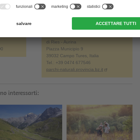
er i bambini ed escursioni per le famiglie. Informati sul
Contatto:
Centro Visite del Parco Naturale Vedrette
di Ries - Aurina
00
Piazza Municipio 9
39032 Campo Tures, Italia
Tel.: +39 0474 677546
parchi-naturali.provincia.bz.it
no interessarti: