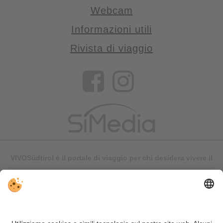
Webcam
Informazioni utili
Rivista di viaggio
VIVOSüdtirol è il portale di viaggio per chi desidera vivere il
Trentino Alto Adige davvero – con consigli autentici, alloggi e
offerte su misura.
Nonostante il lavoro accurato e il costante aggiornamento dei