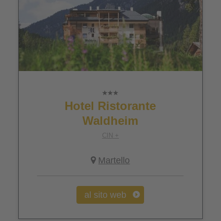
Hotel Ristorante
Waldheim
CIN +
Martello
al sito web