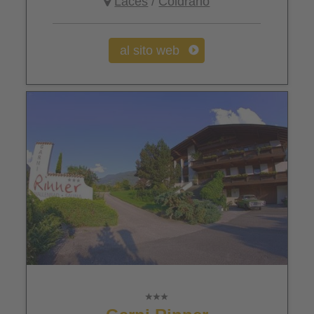
Laces
/
Coldrano
al sito web