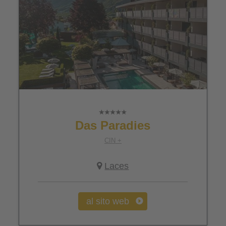
Das Paradies
CIN +
Laces
al sito web