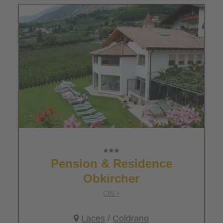
Pension & Residence
Obkircher
CIN +
Laces
/
Coldrano