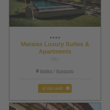
Maraias Luxury Suites &
Apartments
CIN +
Malles
/
Burgusio
al sito web