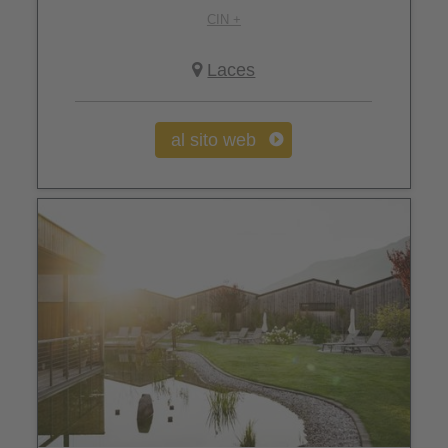
CIN +
Laces
al sito web