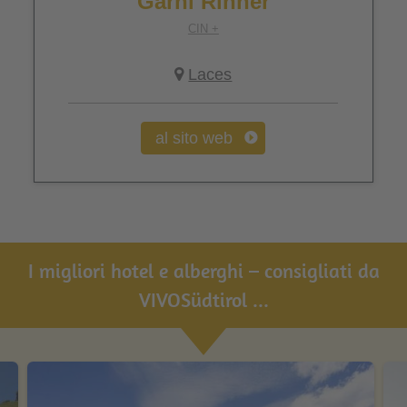
Garni Rinner
CIN +
Laces
al sito web
I migliori hotel e alberghi – consigliati da
VIVOSüdtirol ...