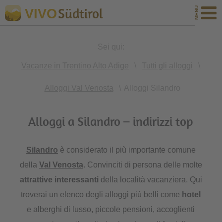
Südtirol
VIVO
Sei qui:
Vacanze in Trentino Alto Adige
\
Tutti gli alloggi
\
Alloggi Val Venosta
\
Alloggi Silandro
Alloggi a Silandro – indirizzi top
Silandro
è considerato il più importante comune
della
Val Venosta
. Convinciti di persona delle molte
attrattive interessanti
della località vacanziera. Qui
troverai un elenco degli alloggi più belli come
hotel
e alberghi di lusso, piccole pensioni, accoglienti