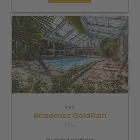
Residence GoldRain
CIN +