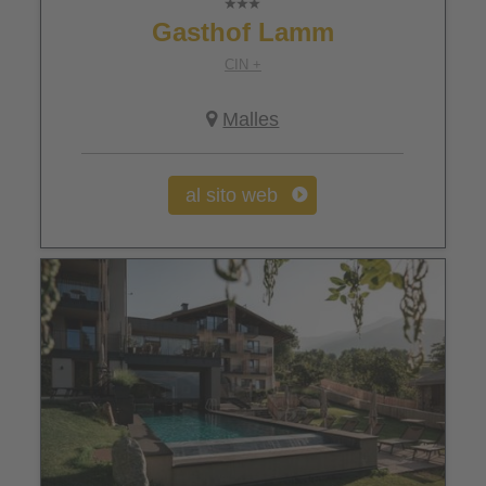
Gasthof Lamm
CIN +
Malles
al sito web