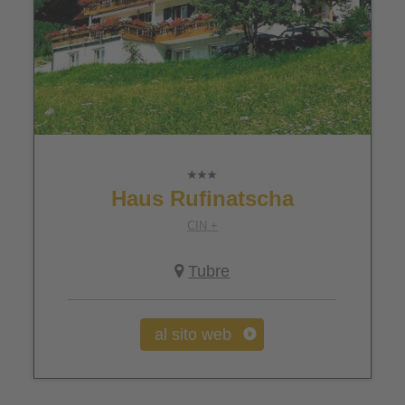
Haus Rufinatscha
CIN +
Tubre
al sito web