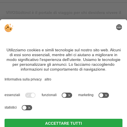
VIVOSüdtirol è il portale di viaggio per chi desidera vivere il
Trentino Alto Adige davvero – con consigli autentici, alloggi e
offerte su misura.
Nonostante il lavoro accurato e il costante aggiornamento dei
contenuti, si possono verificare errori. Non garantiamo la
correttezza e la completezza di tutte le informazioni. Per
motivi di sicurezza, si prega di verificare chiedendo
direttamente sul posto all'organizzatore.
Sitemap
|
Editoria
&
Direttiva privacy
|
Impostazioni cookie individuali
| Part. IVA IT02365710215