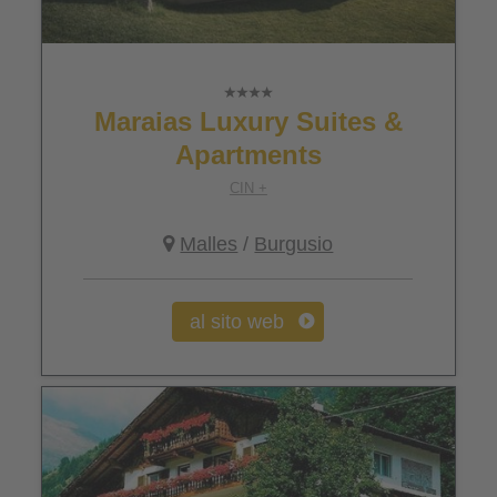
Maraias Luxury Suites &
Apartments
CIN +
Malles
/
Burgusio
al sito web