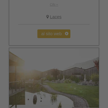
CIN +
Laces
al sito web