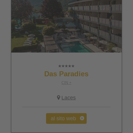
Das Paradies
CIN +
Laces
al sito web