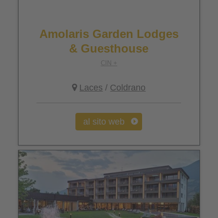
Amolaris Garden Lodges
& Guesthouse
CIN +
Laces
/
Coldrano
al sito web