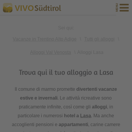
Südtirol
VIVO
Sei qui:
Vacanze in Trentino Alto Adige
\
Tutti gli alloggi
\
Alloggi Val Venosta
\
Alloggi Lasa
Trova qui il tuo alloggio a Lasa
Il comune di marmo promette
divertenti vacanze
estive e invernali
. Le attività ricreative sono
praticamente infinite, così come gli
alloggi
, in
particolare i numerosi
hotel a
Lasa
. Ma anche
accoglienti pensioni e
appartamenti
, carine camere