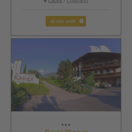
Laces
/
Coldrano
al sito web