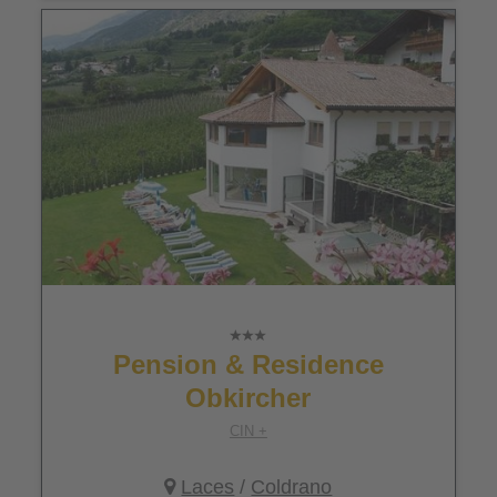
Pension & Residence
Obkircher
CIN +
Laces
/
Coldrano