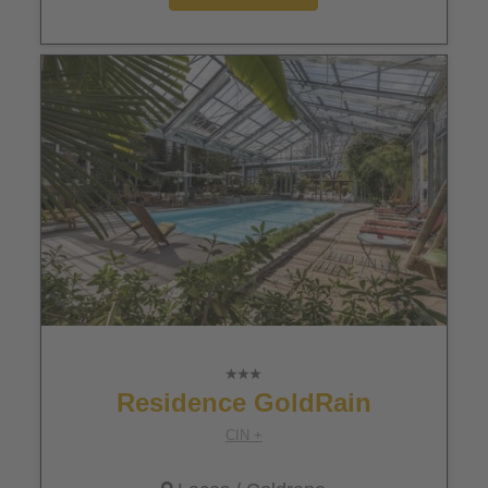
Residence GoldRain
CIN +