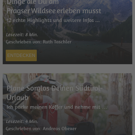
Dinge die Du am
Pragser Wildsee erleben musst
12 echte Highlights und weitere Infos ...
Lesezeit: 8 Min.
Geschrieben von: Ruth Taschler
ENTDECKEN
Plane Sorglos Deinen Südtirol-
Urlaub
Ich packe meinen Koffer und nehme mit …
Lesezeit: 4 Min.
Geschrieben von: Andreas Obexer