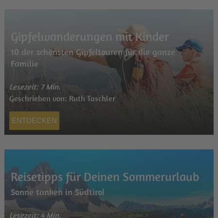
Gipfelwanderungen mit Kinder
10 der schönsten Gipfeltouren für die ganze
Familie
Lesezeit: 7 Min.
Geschrieben von: Ruth Taschler
ENTDECKEN
Reisetipps für Deinen Sommerurlaub
Sonne tanken in Südtirol
Lesezeit: 4 Min.