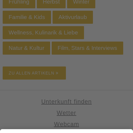
Frühling
Herbst
Winter
Familie & Kids
Aktivurlaub
Wellness, Kulinarik & Liebe
Natur & Kultur
Film, Stars & Interviews
ZU ALLEN ARTIKELN
Unterkunft finden
Wetter
Webcam