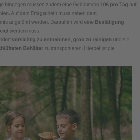
sige hingegen müssen zudem eine Gebühr von
10€ pro Tag
auf
ahlen. Auf dem Erlagschein muss neben dem
nis angeführt werden. Daraufhin wird eine
Bestätigung
zeigt werden muss.
undort
vorsichtig zu entnehmen, grob zu reinigen
und sie
chlüfteten Behälter
zu transportieren. Hierbei ist die