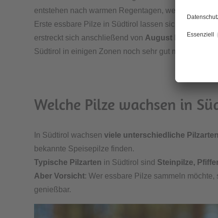
entstehen nach warmen Regentagen, wenn der Waldbo
Erste essbare Pilze in Südtirol lassen sich je nach G
erstreckt sich anschließend von
August bis Septem
Südtirol in einigen Zonen noch sehr gut möglich.
Welche Pilze wachsen in Süd
In Südtirol wachsen
viele unterschiedliche Pilzarte
bekannte Speisepilze finden.
Typische Pilzarten
in Südtirol sind
Steinpilze, Pfif
Aber Vorsicht
: Wer essbare Pilze sammeln möchte, so
genießbar.