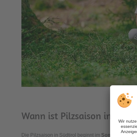
Wann ist Pilzsaison in Südti
Die Pilzsaison in Südtirol beginnt im
Sommer
und rei