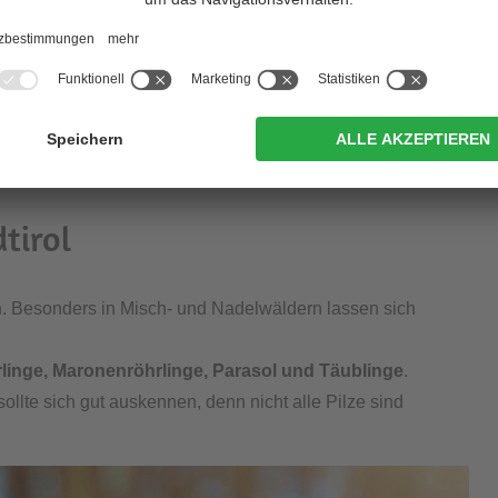
den ausreichend feucht ist.
ebiet ab Ende Juni bzw. Anfang Juli finden. Die
Hauptsaison
ber
. Auch im Oktober und November ist das Pilze sammeln in
tirol
n
. Besonders in Misch- und Nadelwäldern lassen sich
ferlinge, Maronenröhrlinge, Parasol und Täublinge
.
llte sich gut auskennen, denn nicht alle Pilze sind