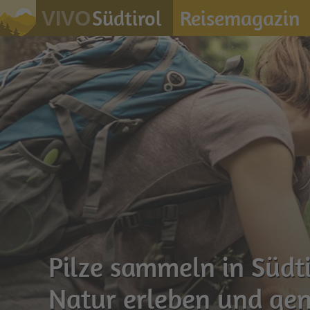
Südtirol
Reisemagazin
VIVO
Pilze sammeln in Südti
Natur erleben und ge