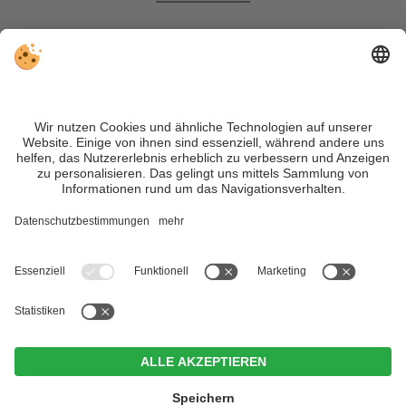
Impressum
&
Datenschutz
|
Individuelle Cookie-
Einstellungen
| MwSt.-Nr. IT02365710215