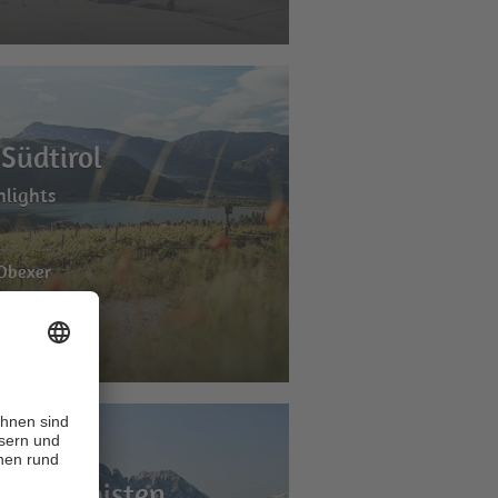
Südtirol
hlights
 Obexer
ten Skipisten