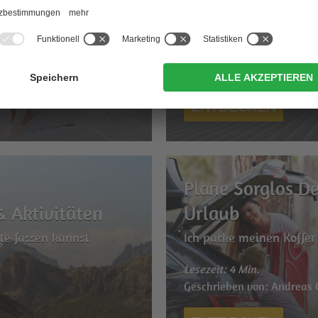
en Winterurlaub
Insidertipps zu den Skipi
Lesezeit: 3 Min.
r
Geschrieben von: Andreas
ENTDECKEN
Plane Sorglos De
& Aktivitäten
Urlaub
te fassen kannst
Ich packe meinen Koffe
Lesezeit: 4 Min.
r
Geschrieben von: Andreas