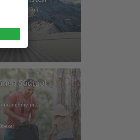
sten in Südtirol...
 Obexer
inen Südtirol-
r und nehme mit …
 Obexer