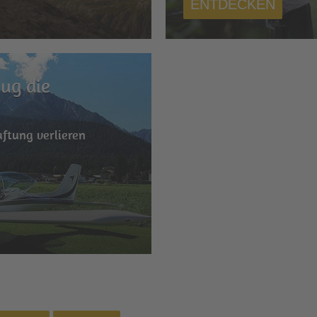
ENTDECKEN
ug die
n
ftung verlieren
r