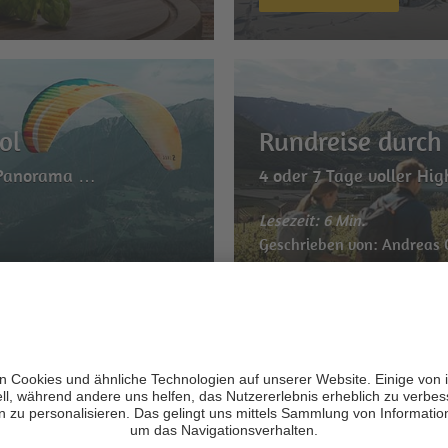
ol
Rundreise durch 
-Panorama …
4 oder 7 Tage voller Hig
Lesezeit: 6 Min.
r
Geschrieben von: Andreas
ENTDECKEN
r Familie
Die traumhaftes