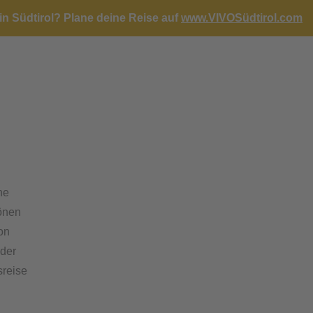
in Südtirol?
Plane deine Reise auf
www.VIVOSüdtirol.com
ine
önen
ion
der
sreise