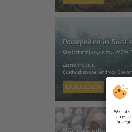
Paragleiten in Südtir
Gleitschirmfliegen mit WOW
Lesezeit: 5 Min.
Geschrieben von: Andreas Obexe
ENTDECKEN
Winterzauber mit de