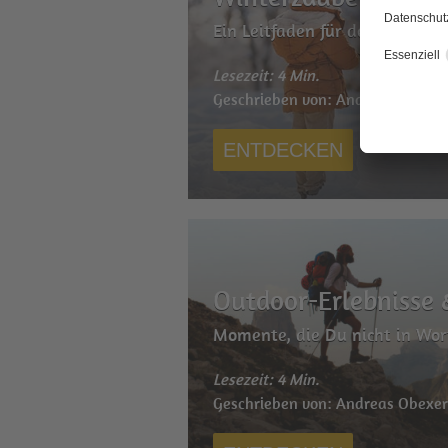
Ein Leitfaden für den perfekt
Lesezeit: 4 Min.
Geschrieben von: Andreas Obexe
ENTDECKEN
Outdoor-Erlebnisse 
Momente, die Du nicht in Wor
Lesezeit: 4 Min.
Geschrieben von: Andreas Obexe