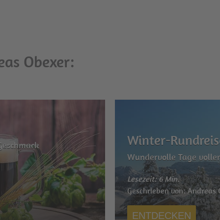
eas Obexer:
Winter-Rundreis
Geschmack
Wundervolle Tage voller
Lesezeit: 6 Min.
r
Geschrieben von: Andreas
ENTDECKEN