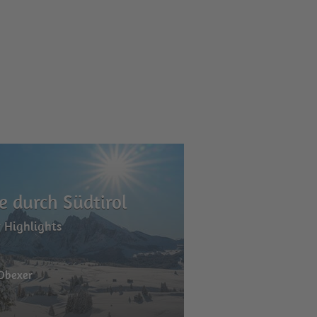
e durch Südtirol
 Highlights
 Obexer