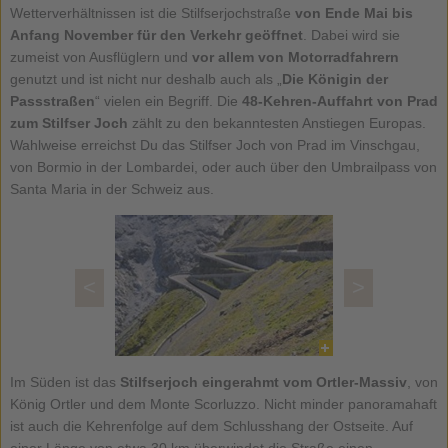
Wetterverhältnissen ist die Stilfserjochstraße
von Ende Mai bis
Anfang November für den Verkehr geöffnet
. Dabei wird sie
zumeist von Ausflüglern und
vor allem von Motorradfahrern
genutzt und ist nicht nur deshalb auch als „
Die Königin der
Passstraßen
“ vielen ein Begriff. Die
48-Kehren-Auffahrt von Prad
zum Stilfser Joch
zählt zu den bekanntesten Anstiegen Europas.
Wahlweise erreichst Du das Stilfser Joch von Prad im Vinschgau,
von Bormio in der Lombardei, oder auch über den Umbrailpass von
Santa Maria in der Schweiz aus.
<
>
Im Süden ist das
Stilfserjoch
eingerahmt vom Ortler-Massiv
, von
König Ortler und dem Monte Scorluzzo. Nicht minder panoramahaft
ist auch die Kehrenfolge auf dem Schlusshang der Ostseite. Auf
einer Länge von etwa 30 km überwindet die Straße einen