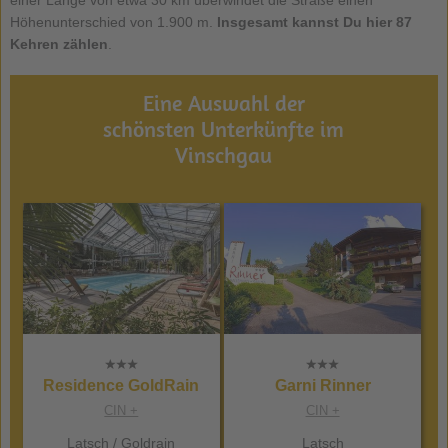
Höhenunterschied von 1.900 m.
Insgesamt kannst Du hier 87
Kehren zählen
.
Eine Auswahl der
schönsten Unterkünfte im
Vinschgau
Residence GoldRain
Garni Rinner
CIN +
CIN +
Latsch
/
Goldrain
Latsch