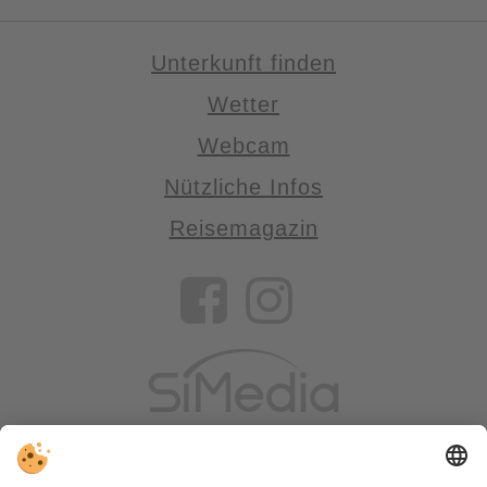
Unterkunft finden
Wetter
Webcam
Nützliche Infos
Reisemagazin
VIVOSüdtirol ist das Reiseportal für alle, die Südtirol nicht nur