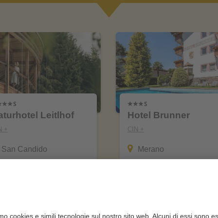
turhotel Leitlhof
Hotel Brunner
N +
CIN +
San Candido
Merano
al sito web
al sito web