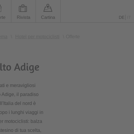
rte
Rivista
Cartina
DE
IT
tema
\
Hotel per motociclisti
\
Offerte
lto Adige
ati e meravigliosi
 Adige, il paradiso
'Italia del nord è
opo i lunghi viaggi in
r motociclisti: balza
atesino di tua scelta,