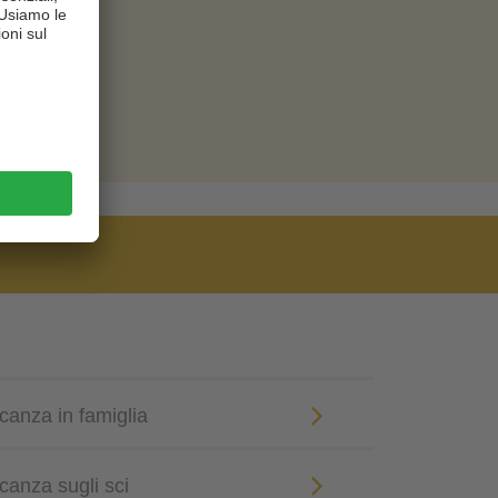
acanza in famiglia
acanza sugli sci