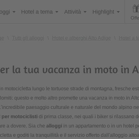
loggi
Hotel a tema
Attività
Highlight
Offe
ge
\
Tutti gli alloggi
\
Hotel e alberghi Alto Adige
\
Hotel a 
per la tua vacanza in moto in A
 in motocicletta lungo le tortuose strade di montagna, fresche est
omiti: questo e molto altro promette una vacanza in moto in Alto
L'incredibile paesaggio culturale e naturale del mondo alpino nell
 per motociclisti
di prima classe, nei quali i biker si rilassano d
iare a dovere. Sia che
alloggi
in un appartamento o in un hotel pe
letta e goditi la tranquillità e il servizio offerto dall'alloggio alto