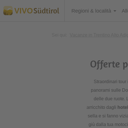
Südtirol
VIVO
Regioni & località
Al
Sei qui:
Vacanze in Trentino Alto Adi
Offerte 
Straordinari tour
panorami sulle Dol
delle due ruote. 
arricchito dagli
hotel
sella e si fanno viz
giù dalla tua motocic