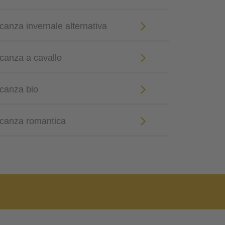
acanza invernale alternativa
acanza a cavallo
acanza bio
vacanza romantica