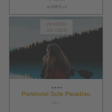
638 €
ab
p.P.
Parkhotel Sole Paradiso
CIN +