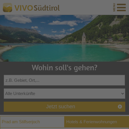
Südtirol
VIVO
Wohin soll's gehen?
Jetzt suchen
Prad am Stilfserjoch
Hotels & Ferienwohnungen