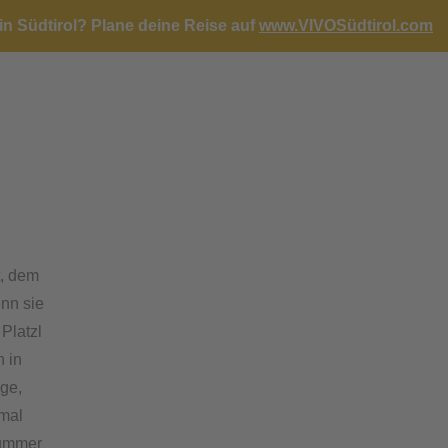
in Südtirol?
Plane deine Reise auf
www.VIVOSüdtirol.com
t, dem
enn sie
 Platzl
n in
uge,
nmal
Nummer