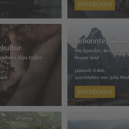
ENTDECKEN
Bekannte Südtir
ekultur
Wo Sportler, Bergsteiger
rösterei Alps Coffee
Hause sind
Lesezeit: 6 Min.
nner
Geschrieben von: Julia Nie
ENTDECKEN