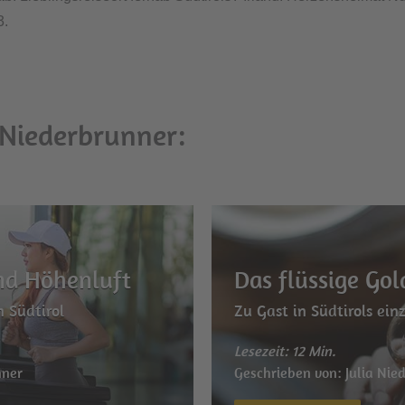
3.
a Niederbrunner:
nd Höhenluft
Das flüssige Gol
 Südtirol
Zu Gast in Südtirols ein
Lesezeit: 12 Min.
nner
Geschrieben von: Julia Nie