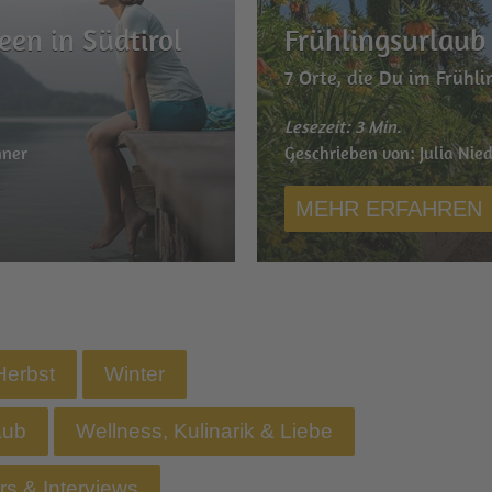
een in Südtirol
Frühlingsurlaub 
7 Orte, die Du im Frühl
Lesezeit: 3 Min.
nner
Geschrieben von: Julia Nie
MEHR ERFAHREN
Herbst
Winter
aub
Wellness, Kulinarik & Liebe
ars & Interviews