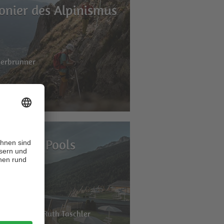
ionier des Alpinismus
derbrunner
Infinity Pools
r
derbrunner / Ruth Taschler