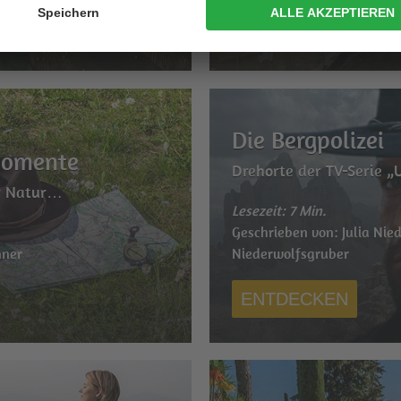
ENTDECKEN
Die Bergpolizei
momente
Drehorte der TV-Serie „U
er Natur…
Lesezeit: 7 Min.
Geschrieben von: Julia Nie
nner
Niederwolfsgruber
ENTDECKEN