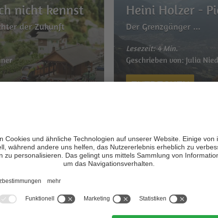
ch nicht kennst
Heini Holzer - P
hter der Zukunft
Der Grenzgänger ...
Lesezeit: 4 Min.
nner
Geschrieben von: Julia Nie
ENTDECKEN
Die 9 schönsten 
in Südtirol
in Südtirol
Wer whirlt, hat’s leichte
Lesezeit: 6 Min.
nner
Geschrieben von: Julia Nie