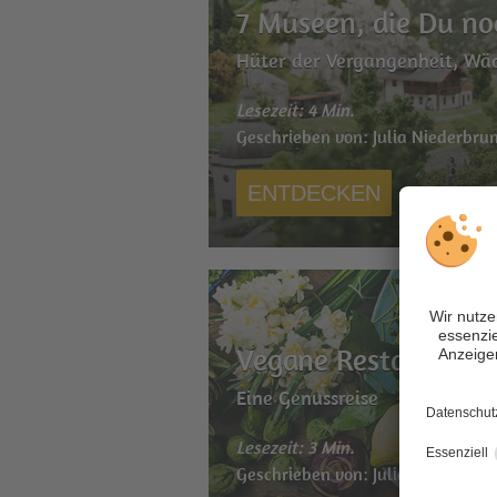
7 Museen, die Du no
Hüter der Vergangenheit, Wäc
Lesezeit: 4 Min.
Geschrieben von: Julia Niederbru
ENTDECKEN
Vegane Restaurants 
Eine Genussreise
Lesezeit: 3 Min.
Geschrieben von: Julia Niederbru