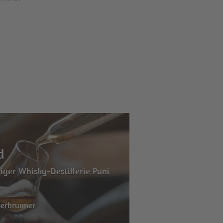
d
ziger Whisky-Destillerie Puni
derbrunner