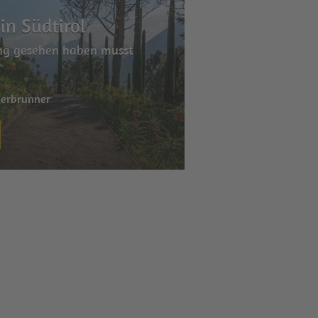
in Südtirol
ing gesehen haben musst
derbrunner