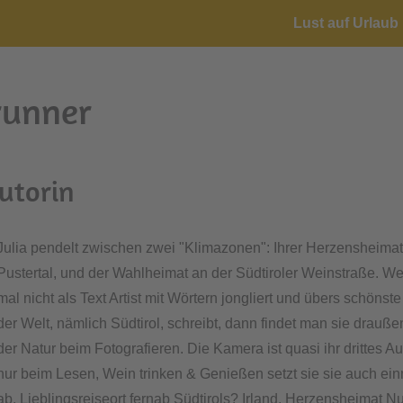
Lust auf Urlaub 
runner
Autorin
Julia pendelt zwischen zwei "Klimazonen": Ihrer Herzensheima
Pustertal, und der Wahlheimat an der Südtiroler Weinstraße. W
mal nicht als Text Artist mit Wörtern jongliert und übers schönste
der Welt, nämlich Südtirol, schreibt, dann findet man sie drauße
der Natur beim Fotografieren. Die Kamera ist quasi ihr drittes A
nur beim Lesen, Wein trinken & Genießen setzt sie sie auch ei
ab. Lieblingsreiseort fernab Südtirols? Irland. Herzensheimat 