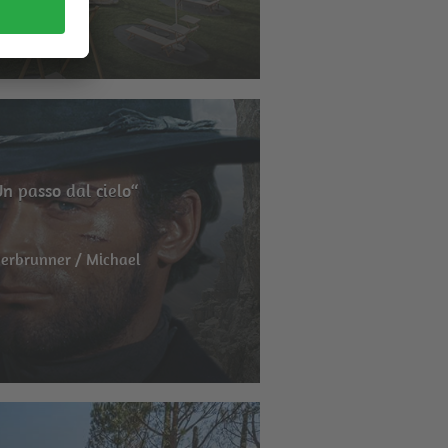
n passo dal cielo“
derbrunner / Michael