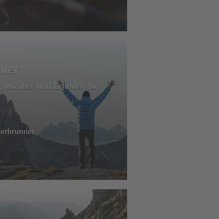
oler
, Musiker und Erfinder zu
derbrunner