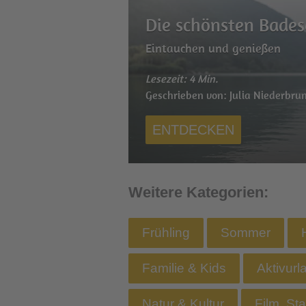
Die schönsten Bades
Eintauchen und genießen
Lesezeit: 4 Min.
Geschrieben von: Julia Niederbru
ENTDECKEN
Weitere Kategorien:
Frühling
Sommer
Familie & Kids
Aktivurl
Natur & Kultur
Film, St