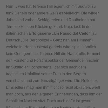
Nun… was hat Terence Hill eigentlich mit Südtirol zu
tun? Der ein oder andere weiß es vielleicht. Die wilden
Jahre sind vorbei. Schlägereien und Raufbolden hat
Terence Hill den Rücken gekehrt. Naja, fast. In der
italienischen
Erfolgsserie „Un Passo dal Cielo“
(zu
Deutsch „Die Bergpolizei – Ganz nah am Himmel“),
welche im Hochpustertal gedreht wird, spielt nämlich
kein Geringerer als Terence Hill die Hauptrolle. Er mimt
den Förster und Forstinspektor der Gemeinde Innichen
im Südtiroler Hochpustertal, der sich nach dem
tragischen Unfalltod seiner Frau in den Bergen
verschanzt und zum Einzelgänger wird. Die Rolle des
Einsiedlers mag man ihm nicht so recht abkaufen, weiß
man doch, aus den eigenen Erinnerungen, dass ihm der
Schalk im Nacken sitzt. Doch auch dafür ist gesorgt.
Was sich der Beschreibung nach wie ein Heimatfilm