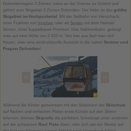
Dolomitenregion 3 Zinnen, nahe an der Grenze zu Osttirol und
gehört zum Skigebiet 3 Zinnen Dolomiten. Der Helm ist das
größte
Skigebiet im Hochpustertal
. Mit der Seilbahn von Vierschach,
einer Fraktion von
Innichen
oder ab
Sexten
mit dem Helmjet
Sexten, einer kuppelbaren Premium 10er Kabinenbahn, gelangt
man auf eine Höhe von 2.433 m. Von hier aus darf man sich
freuen, über eine eindrucksvolle Aussicht in die nahen
Sextner und
Pragser Dolomiten
!
<
>
Während die Kinder gemeinsam mit den Skilehrern der
Skischule
auf flachen und einfachen Pisten erste Künste auf den Skiern
erlernen, können
Skiprofis
die perfekten Schwünge unter anderem
auf der schwarzen
Raut Piste
üben, oder sich wie ein Skistar auf
der fast vier Kilometer langen Abfahrt nach Vierschach fühlen.