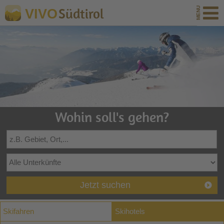
Südtirol
VIVO
Wohin soll's gehen?
Jetzt suchen
Skifahren
Skihotels