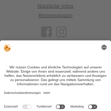
Nützliche Infos
Reisemagazin
VIVOSüdtirol ist das Reiseportal für alle, die Südtirol nicht nur
besuchen, sondern wirklich erleben wollen – inklusive Tipps,
tollen Unterkünften und Angeboten.
Trotz genauer Arbeit und ständigem Aktualisieren der Inhalte,
können Fehler auftreten. Wir übernehmen keine Gewähr für
die Richtigkeit und Vollständigkeit aller Informationen.
Informieren Sie sich sicherheitshalber nochmals beim