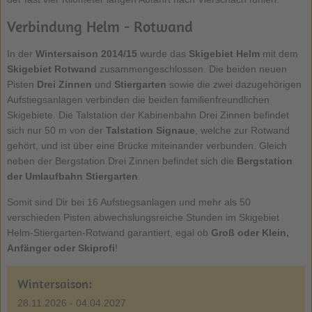
Verbindung Helm - Rotwand
In der
Wintersaison 2014/15
wurde das
Skigebiet Helm
mit dem
Skigebiet Rotwand
zusammengeschlossen. Die beiden neuen
Pisten
Drei Zinnen
und
Stiergarten
sowie die zwei dazugehörigen
Aufstiegsanlagen verbinden die beiden familienfreundlichen
Skigebiete. Die Talstation der Kabinenbahn Drei Zinnen befindet
sich nur 50 m von der
Talstation Signaue
, welche zur Rotwand
gehört, und ist über eine Brücke miteinander verbunden. Gleich
neben der Bergstation Drei Zinnen befindet sich die
Bergstation
der Umlaufbahn Stiergarten
.
Somit sind Dir bei 16 Aufstiegsanlagen und mehr als 50
verschieden Pisten abwechslungsreiche Stunden im Skigebiet
Helm-Stiergarten-Rotwand garantiert, egal ob
Groß oder Klein,
Anfänger oder Skiprofi
!
Wintersaison:
28.11.2026 - 04.04.2027