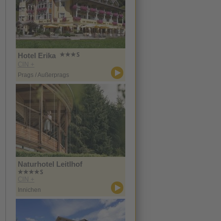
Hotel Erika
CIN +
Prags / Außerprags
Naturhotel Leitlhof
CIN +
Innichen