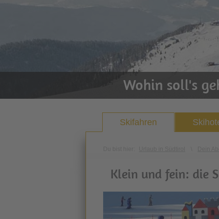
Wohin soll's g
Skifahren
Skihot
Du bist hier:
Urlaub in Südtirol
\
Dein Ab
Klein und fein: die