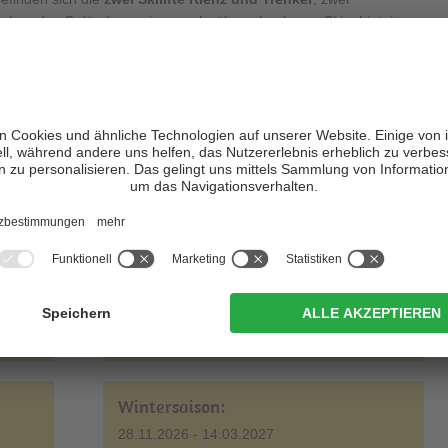
machen das Gelände zu einem sehr überschaubaren Skigebiet, in
der wohl fühlen. Ein besonderes Highlight bei den Rienzliften ist
kern und Buckelpiste. Die Trenkerpiste hingegen, sie ist schon
von den Nationalteams des alpinen Skizirkus als Trainingspiste
Nadia Fanchini, Tanja Poutiainen, Wendy Holdener oder auch
. Heute kann man hier manchmal auch Mikaela Shiffrin oder Christof
sten in
Prags
, Sonnleiten und Kameriot
. Auch hier tummeln sich
ern über die knapp mehr als 3 Pistenkilometer, welche ideal sind
rteppiche und Kinderrutschen
tragen das ihrige dazu bei, dass
gen Tag im Schnee erleben.
Wintersaison:
05.12.2026 - 14.03.2027
Wintersaison:
28.11.2026 - 14.03.2027