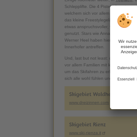
Schlepplifte. Die 4 Pistenkilometer 
welchem sich vor allem Eltern mit Kin
das kleine Freestylegelände samt Kic
etwas anspruchsvoller, wird sehr oft 
genutzt. Stars wie Anna Fenninger, 
Werner Heel haben hier oft trainiert
Innerhofer antreffen.
Und, last but not least: die zwei
Skipi
vor allem Familien mit kleineren Kind
um das Skifahren zu erlernen.
Zaube
sich alle wohl fühlen und einen lusti
Skigebiet Waldheim
www.dreizinnen.com
Skigebiet Rienz
www.ski-rienza.it