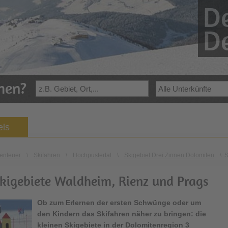
De
De
ehen?
els
enteuer
\
Skifahren
\
Hochpustertal
\
Skigebiet Drei Zinnen Dolomiten
\
S
 Skigebiete Waldheim, Rienz und Prags
Ob zum Erlernen der ersten Schwünge oder um
den Kindern das Skifahren näher zu bringen: die
kleinen Skigebiete in der Dolomitenregion 3