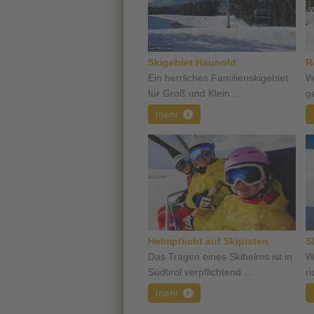
Skigebiet Haunold
R
Ein herrliches Familienskigebiet
W
für Groß und Klein ...
ge
mehr
Helmpflicht auf Skipisten
S
Das Tragen eines Skihelms ist in
W
Südtirol verpflichtend ...
ri
mehr