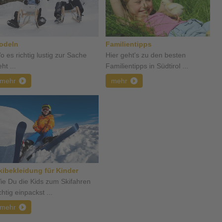
odeln
Familientipps
o es richtig lustig zur Sache
Hier geht's zu den besten
ht ...
Familientipps in Südtirol ...
mehr
mehr
kibekleidung für Kinder
ie Du die Kids zum Skifahren
chtig einpackst ...
mehr