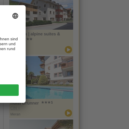
Zin Park | alpine suites &
spa
CIN +
Innichen
Hotel Brunner
CIN +
Meran