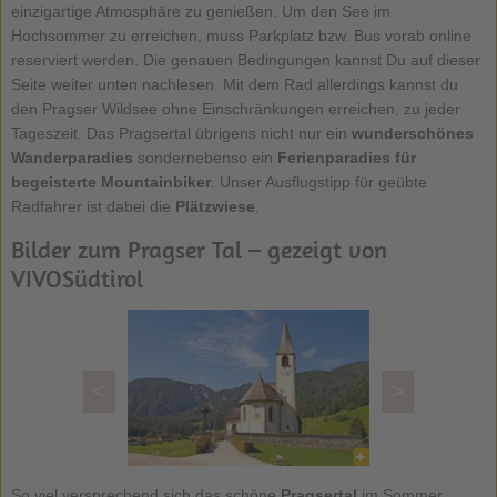
einzigartige Atmosphäre zu genießen. Um den See im
Hochsommer zu erreichen, muss Parkplatz bzw. Bus vorab online
reserviert werden. Die genauen Bedingungen kannst Du auf dieser
Seite weiter unten nachlesen. Mit dem Rad allerdings kannst du
den Pragser Wildsee ohne Einschränkungen erreichen, zu jeder
Tageszeit. Das Pragsertal übrigens nicht nur ein
wunderschönes
Wanderparadies
sondernebenso ein
Ferienparadies für
begeisterte Mountainbiker
. Unser Ausflugstipp für geübte
Radfahrer ist dabei die
Plätzwiese
.
Bilder zum Pragser Tal – gezeigt von
VIVOSüdtirol
<
>
So viel versprechend sich das schöne
Pragsertal
im Sommer