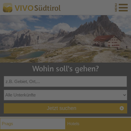
Südtirol
VIVO
Wohin soll's gehen?
Jetzt suchen
Prags
Hotels