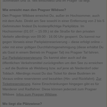
Schmieden und St. Veit einschließt und im Prager Tal liegt.
Wie erreicht man den Pragser Wildsee?
Den Pragser Wildsee erreichst Du, außer im Hochsommer, auch
mit dem Auto. Direkt am See sowohl in einer Entfernung von 2 bis 5
Gehminuten findest Du kostenpflichtige Parkplätze. Im
Hochsommer (01.07. – 15.09.) ist die Straße für den privaten
Verkehr allerdings von 09.00 - 16.00 Uhr gesperrt. Du kannst nur
gegen Vorweis einer Parkplatzreseriverung – diese erfolgt online –
oder mit einer gültigen Durchfahrtsgenehmigung (diese erhältst Du
als Gast in einem Betrieb im Pragser Tal) ins Pragser Tal fahren.
Zur Parkplatzreservierung
. Du kannst aber auch auf die
öffentlichen Verkehrsmittel zurückgreifen um den See zu erreichen
– auf die Buslinie ab Welsberg bzw. auf jene ab Niederdorf oder
Toblach. Allerdings musst Du das Ticket für diese Buslinien im
Voraus online reservieren und bezahlen (Hin- und Rückfahrt).
Zur
Ticketreservierung
. Keine Einschränkungen hingegen gibt es für
Wanderer und Radfahrer. Diese können jederzeit zum Pragser
Wildsee.
Infos zum Pragser Wildsee
.
Wo liegt die Plätzwiese?