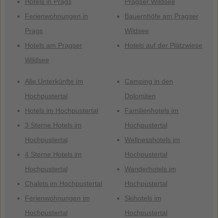
Hotels in Prags
Pragser Wildsee
Ferienwohnungen in
Bauernhöfe am Pragser
Prags
Wildsee
Hotels am Pragser
Hotels auf der Plätzwiese
Wildsee
Alle Unterkünfte im
Camping in den
Hochpustertal
Dolomiten
Hotels im Hochpustertal
Familienhotels im
3 Sterne Hotels im
Hochpustertal
Hochpustertal
Wellnesshotels im
4 Sterne Hotels im
Hochpustertal
Hochpustertal
Wanderhotels im
Chalets im Hochpustertal
Hochpustertal
Ferienwohnungen im
Skihotels im
Hochpustertal
Hochpustertal