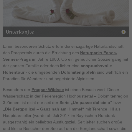
Unterkünfte
Einen besonderen Schutz erfuhr die einzigartige Naturlandschaft
des Pragsertals durch die Errichtung des
Naturparks Fanes-
Sennes-Prags
im Jahre 1980. Ob ein gemütlicher Spaziergang mit
der ganzen Familie oder doch lieber eine
anspruchsvolle
Höhentour
- die umgebenden
Dolomitengipfeln
sind wahrlich ein
Paradies für Wanderer und begeisterte Alpinisten.
Besonders der
Pragser Wildsee
ist einen Besuch wert. Dieser
Wasserschatz in der
Ferienregion Hochpustertal
– Dolomitenregion
3 Zinnen, ist nicht nur seit der
Serie „Un passo dal cielo“
bzw.
„Die Bergpolizei – Ganz nah am Himmel“
mit Terence Hill als
Hauptdarsteller (wurde ab Juli 2017 im Bayrischen Rundunk
ausgestrahlt) ein beliebtes Ausflugsziel. Seit jeher suchen große
und kleine Besucher den See auf um die Berglandschaft sowie die