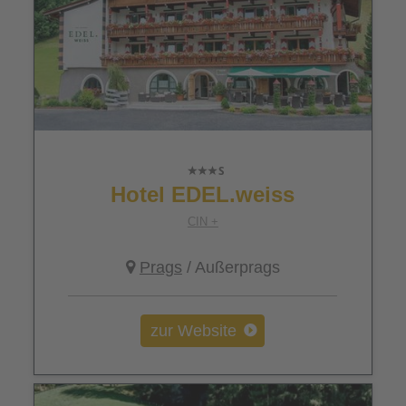
Hotel EDEL.weiss
CIN +
Prags
/ Außerprags
zur Website