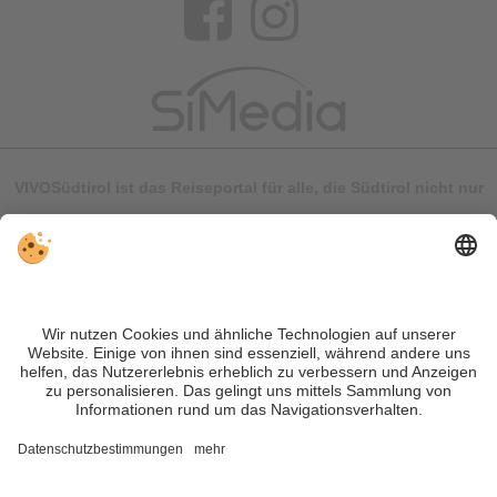
VIVOSüdtirol ist das Reiseportal für alle, die Südtirol nicht nur
besuchen, sondern wirklich erleben wollen – inklusive Tipps,
tollen Unterkünften und Angeboten.
Trotz genauer Arbeit und ständigem Aktualisieren der Inhalte,
können Fehler auftreten. Wir übernehmen keine Gewähr für
die Richtigkeit und Vollständigkeit aller Informationen.
Informieren Sie sich sicherheitshalber nochmals beim
Veranstalter vor Ort über die aktuellen Bedingungen.