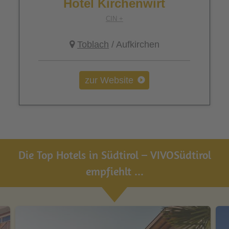
Hotel Kirchenwirt
CIN +
Toblach
/ Aufkirchen
zur Website
Die Top Hotels in Südtirol – VIVOSüdtirol
empfiehlt ...