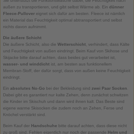
Sie unterstützt die Funktionswäsche dabei, die Feuchtigkeit nach
außen zu transportieren, und gibt selbst Wärme ab. Ein
dünner
Fleece-Pullover
eignet sich dafür am besten. Fleece ist nämlich
ein Material das Feuchtigkeit optimal abtransportiert und selbst
nichts davon aufnimmt.
Die äußere Schicht
Die äußere Schicht, also die
Wetterschicht
, verhindert, dass Kälte
und Feuchtigkeit von außen eindringt. Beim Kauf von Skihose und
Skijacke bitte darauf achten, dass beides gut verarbeitet ist,
wasser- und winddicht
ist, am besten aus funktionellem
Membran-Stoff, der dafür sorgt, dass von außen keine Feuchtigkeit
eindringt.
Ein
absolutes No-Go
bei der Bekleidung sind
zwei Paar Socken
.
Dabei gibt es garantiert nur kalte Zehen, denn zunächst schwitzen
die Kinder im Skischuh und dann wird ihnen kalt. Das Beste sind
eigene warme Skisocken die zudem noch an Zehen, Ferse und
Knöchel verstärkt sind.
Beim Kauf der
Handschuhe
bitte darauf achten, dass diese nicht
zu groß sind. Fehlen eigentlich nur noch der passende
Helm und