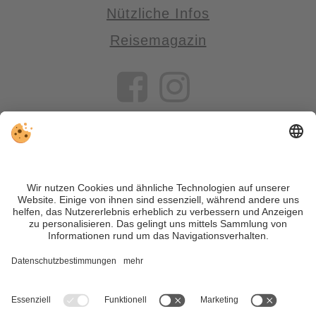
Nützliche Infos
Reisemagazin
VIVOSüdtirol ist das Reiseportal für alle, die Südtirol nicht nur
besuchen, sondern wirklich erleben wollen – inklusive Tipps,
tollen Unterkünften und Angeboten.
Trotz genauer Arbeit und ständigem Aktualisieren der Inhalte,
können Fehler auftreten. Wir übernehmen keine Gewähr für
die Richtigkeit und Vollständigkeit aller Informationen.
Informieren Sie sich sicherheitshalber nochmals beim