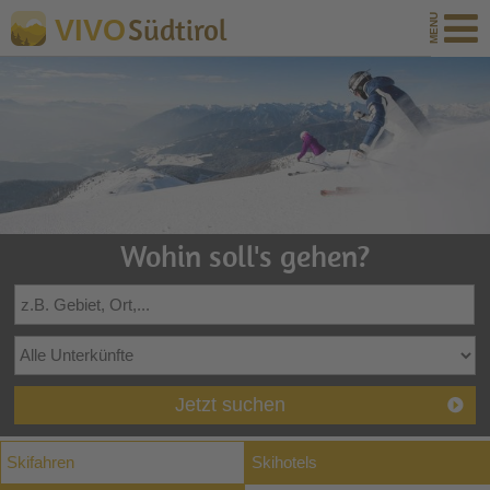
Südtirol
VIVO
Wohin soll's gehen?
Jetzt suchen
Skifahren
Skihotels