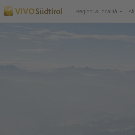
Südtirol
VIVO
Regioni & località
Al