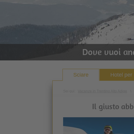
Dove vuoi an
Sciare
Hotel per 
Sei qui:
Vacanze in Trentino Alto Adige
\
Il giusto ab