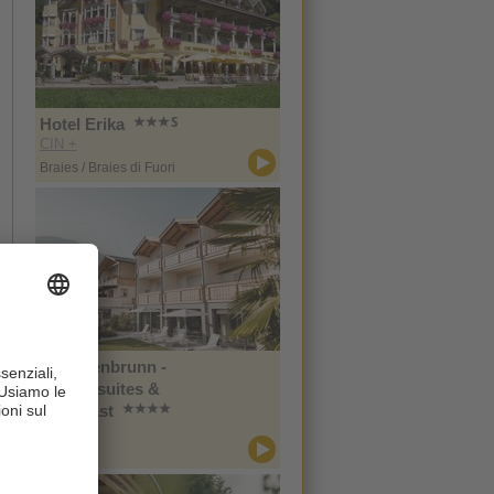
Hotel Erika
CIN +
Braies / Braies di Fuori
Im Tiefenbrunn -
Gardensuites &
Breakfast
CIN +
Lana