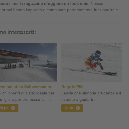
moda
e per le
ragazzine sfoggiare un look chic
. Nessun
ti ormai hanno imparato a combinare perfettamente funzionalità e
no interessarti:
rea sciistica Schwemmalm
Regole FIS
 chilometri di piste: ideale per
Lascia che siano la prudenza e il
miglie e per professionisti ...
rispetto a guidarti ...
di più
di più