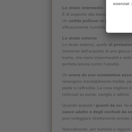
Lo strato intermedio
È di supporto alla biancheria intima fu
Un
sottile pullover in pile
è la soluzi
efficacemente l'umidità, rimanendo pe
Lo strato esterno
Lo strato esterno, quello
di protezio
momento dell'acquisto di una giacca 
trama, che siano impermeabili e anti
perfetta tenuta contro l'umidità.
Un
errore da non commettere asso
rimangono inevitabilmente fredde, perc
piede si raffredda. La cosa migliore è
rinforzati su punta, caviglia e tallone.
Quando acquisti i
guanti da sci
, fai
casco adatto e degli occhiali da sci
puoi noleggiare direttamente presso il
Naturalmente, per bambini e ragazzi 