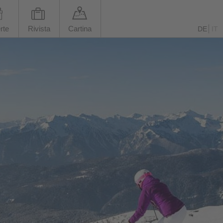
rte
Rivista
Cartina
DE
IT