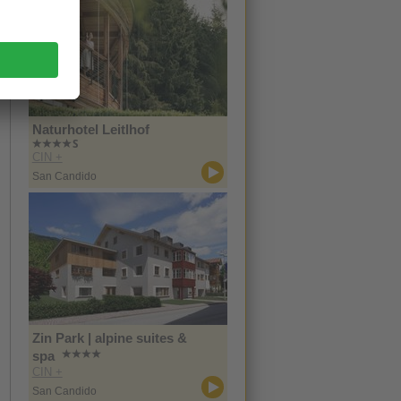
Naturhotel Leitlhof
CIN +
San Candido
Zin Park | alpine suites &
spa
CIN +
San Candido