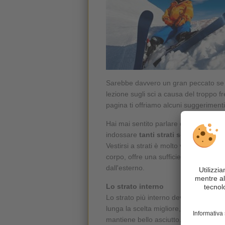
Sarebbe davvero un gran peccato se l
lezione sugli sci a causa del troppo
pagina ti offriamo alcuni suggerimenti 
Hai mai sentito parlare del concetto d
indossare
tanti strati sottili
tra i qua
Vestirsi a strati è molto vantaggioso, 
corpo, offre una sufficiente libertà di
dall'esterno.
Lo strato interno
Lo strato più interno deve assoluta
lunga la scelta migliore, perché allont
mantiene bello asciutto.