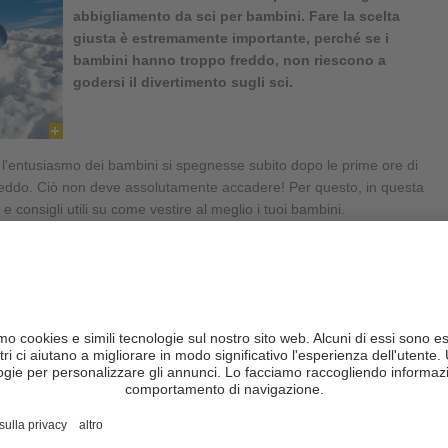
abbigliamento da sci per bambini
. Fare la scelta
giusta è estremamente importante, perché se i
bambini hanno troppo freddo, non riescono a
godersi il divertimento sugli sci.
'entusiasmo dei bambini si spegnesse subito dopo le prime ore di
 freddo. Ciò non deve assolutamente accadere! Per questo, in questa
e consigli utili su come vestire al meglio i tuoi bambini.
i
vestirsi a cipolla
? No? Vestirsi a cipolla non significa altro che
li si deposita l'aria, in modo da mantenere caldo il nostro corpo.
perché disperde efficacemente l'umidità, tiene asciutto e caldo il
 movimento e impedisce l'infiltrazione di umidità e acqua
mente essere caldo. Una
biancheria intima funzionale
è di gran
ana dal corpo il sudore e l'umidità, riscalda il bambino e lo