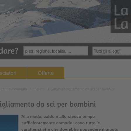
La
La
dare?
sciatori
Offerte
La tua avventura
\
Sciare
\
Giusto abbigliamento da sci per bambini
bigliamento da sci per bambini
Alla moda, caldo e allo stesso tempo
sufficientemente comodo: ecco tutte le
caratteristiche che dovrebbe possedere il giusto