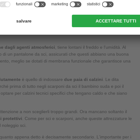
nzionale nel far evaporare l'umidità e riscalda a sua volta il corpo.
one migliore. Il pile, infatti, è un materiale che allontana
rfettamente asciutto.
ne dagli agenti atmosferici
, tiene lontani il freddo e l'umidità. Al
o di un pantalone da sci, assicurati che questi abbiano una buona
vento, meglio se dotati di membrana funzionale che garantisce una
lutamente
è quello di indossare
due paia di calzini
. Le dita
hé prima di tutto negli scarponi da sci il bambino suda e poi il
 optare per calzini tecnici specifici che tengano caldo e che siano
 attenzione a non sceglierli troppo grandi. Ora mancano soltanto il
 protettivi
. Come per sci e scarponi, anche queste attrezzature le
 noleggio sci.
quanto appena detto è decisamente secondario. L'importante per i