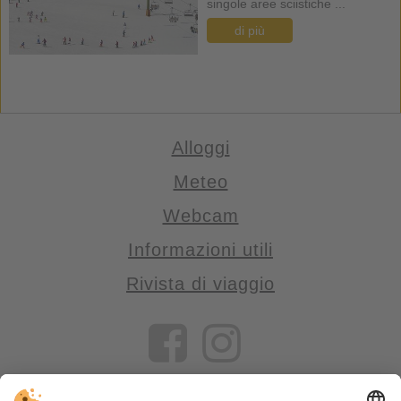
singole aree sciistiche ...
di più
Alloggi
Meteo
Webcam
Informazioni utili
Rivista di viaggio