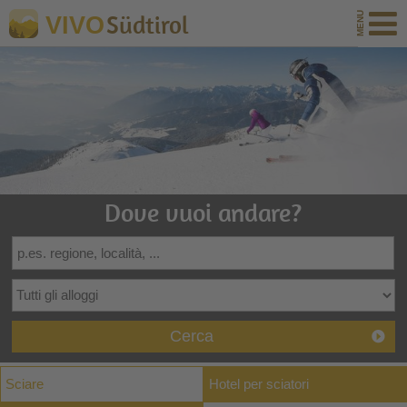
Südtirol
VIVO
Dove vuoi andare?
Cerca
Sciare
Hotel per sciatori