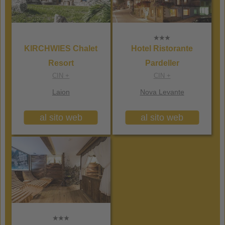
KIRCHWIES Chalet
Hotel Ristorante
Resort
Pardeller
CIN +
CIN +
Laion
Nova Levante
al sito web
al sito web