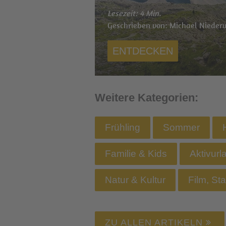
Lesezeit: 4 Min.
Geschrieben von: Michael Niederw
ENTDECKEN
Weitere Kategorien:
Frühling
Sommer
Familie & Kids
Aktivurl
Natur & Kultur
Film, St
ZU ALLEN ARTIKELN