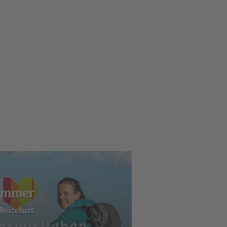
zimmer
Reiselust