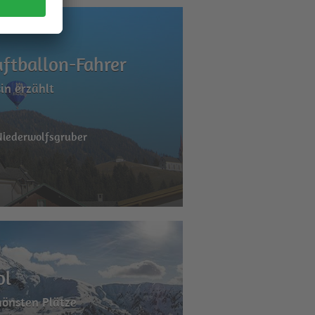
uftballon-Fahrer
in erzählt
Niederwolfsgruber
ol
hönsten Plätze