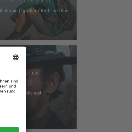
Niederwolfsgruber / Ruth Taschler
n passo dal cielo“
derbrunner / Michael