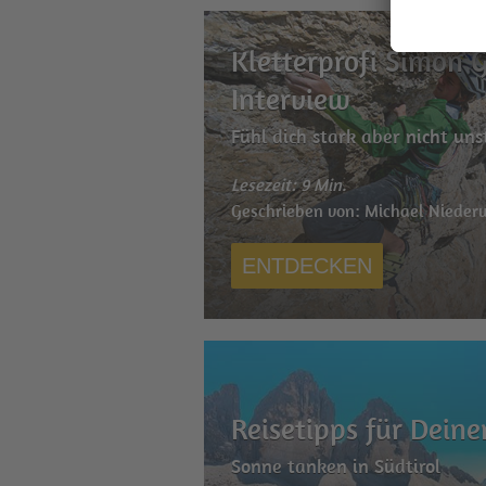
Kletterprofi Simon G
Interview
Fühl dich stark aber nicht uns
Lesezeit: 9 Min.
Geschrieben von: Michael Nieder
ENTDECKEN
Reisetipps für Dei
Sonne tanken in Südtirol