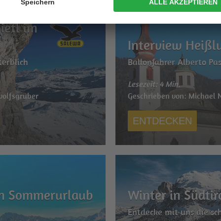
ietl im
Interview Heißl
terblich
Ballonfahrer Alberto Pas
Lesezeit: 4 Min.
wolfsgruber
Geschrieben von: Michael 
ENTDECKEN
nen Sommerurlaub
Winter in Südtir
Entdecke mit uns die sc