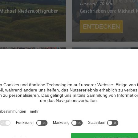
Lesezeit: 10 Min.
 Michael Niederwolfsgruber
Geschrieben von: Michael 
ENTDECKEN
Die Bergpolizei
n Antholz
Drehorte der TV-Serie „U
Lesezeit: 7 Min.
Geschrieben von: Julia Nie
wolfsgruber
Niederwolfsgruber
ENTDECKEN