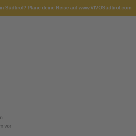
in Südtirol?
Plane deine Reise auf
www.VIVOSüdtirol.com
r
en
rn vor