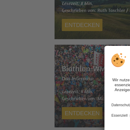
Lesezeit: 8 Min.
Geschrieben von: Ruth Taschler /
ENTDECKEN
Biathlon-WM 2020 i
Das Interview
Lesezeit: 4 Min.
Geschrieben von: Michael Nieder
ENTDECKEN