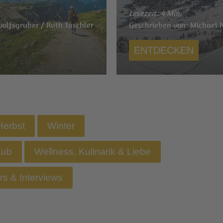
Lesezeit: 4 Min.
olfsgruber / Ruth Taschler
Geschrieben von: Michael 
ENTDECKEN
Herbst
Winter
aub
Wellness, Kulinarik & Liebe
ars & Interviews