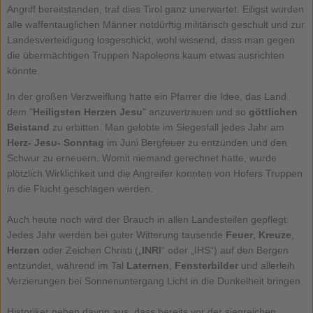
Angriff bereitstanden, traf dies Tirol ganz unerwartet. Eiligst wurden
alle waffentauglichen Männer notdürftig militärisch geschult und zur
Landesverteidigung losgeschickt, wohl wissend, dass man gegen
die übermächtigen Truppen Napoleons kaum etwas ausrichten
könnte.
In der großen Verzweiflung hatte ein Pfarrer die Idee, das Land
dem "
Heiligsten Herzen Jesu
" anzuvertrauen und so
göttlichen
Beistand
zu erbitten. Man gelobte im Siegesfall jedes Jahr am
Herz- Jesu- Sonntag
im Juni Bergfeuer zu entzünden und den
Schwur zu erneuern. Womit niemand gerechnet hatte, wurde
plötzlich Wirklichkeit und die Angreifer konnten von Hofers Truppen
in die Flucht geschlagen werden.
Auch heute noch wird der Brauch in allen Landesteilen gepflegt:
Jedes Jahr werden bei guter Witterung tausende
Feuer
,
Kreuze
,
Herzen
oder Zeichen Christi („
INRI
“ oder „IHS“) auf den Bergen
entzündet, während im Tal
Laternen
,
Fensterbilder
und allerleih
Verzierungen bei Sonnenuntergang Licht in die Dunkelheit bringen.
Historiker gehen davon aus, dass bereits vor der siegreichen