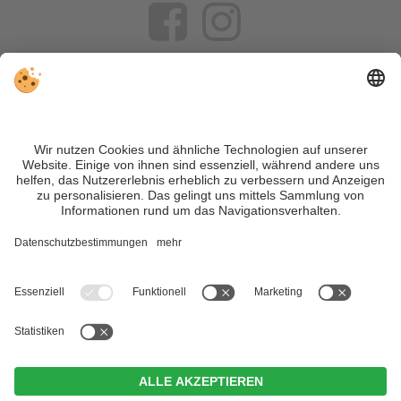
VIVOSüdtirol ist das Reiseportal für alle, die Südtirol nicht nur
besuchen, sondern wirklich erleben wollen – inklusive Tipps,
tollen Unterkünften und Angeboten.
Trotz genauer Arbeit und ständigem Aktualisieren der Inhalte,
können Fehler auftreten. Wir übernehmen keine Gewähr für
die Richtigkeit und Vollständigkeit aller Informationen.
Informieren Sie sich sicherheitshalber nochmals beim
Veranstalter vor Ort über die aktuellen Bedingungen.
Sitemap
|
Impressum
&
Datenschutz
|
Individuelle Cookie-
Einstellungen
| MwSt.-Nr. IT02365710215