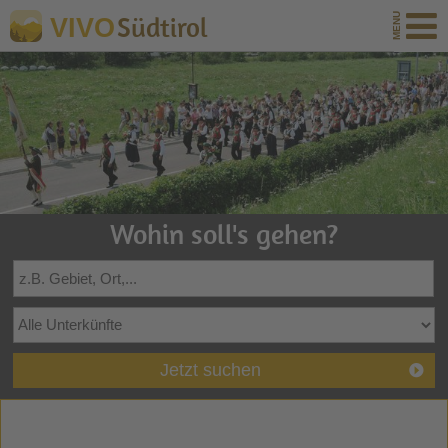
Südtirol
VIVO
Wohin soll's gehen?
Jetzt suchen