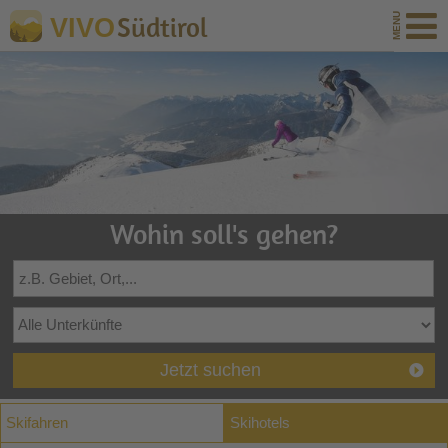
Südtirol
VIVO
Wohin soll's gehen?
Jetzt suchen
Skifahren
Skihotels