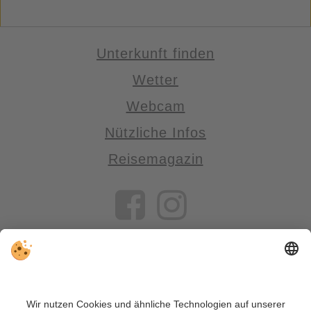
Unterkunft finden
Wetter
Webcam
Nützliche Infos
Reisemagazin
VIVOSüdtirol ist das Reiseportal für alle, die Südtirol nicht nur