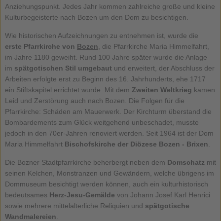
Anziehungspunkt. Jedes Jahr kommen zahlreiche große und kleine
Kulturbegeisterte nach Bozen um den Dom zu besichtigen.
Wie historischen Aufzeichnungen zu entnehmen ist, wurde die
erste Pfarrkirche von
Bozen
, die Pfarrkirche Maria Himmelfahrt,
im Jahre 1180 geweiht. Rund 100 Jahre später wurde die Anlage
im
spätgotischen Stil umgebaut
und erweitert, der Abschluss der
Arbeiten erfolgte erst zu Beginn des 16. Jahrhunderts, ehe 1717
ein Stiftskapitel errichtet wurde. Mit dem
Zweiten Weltkrieg
kamen
Leid und Zerstörung auch nach Bozen. Die Folgen für die
Pfarrkirche: Schäden am Mauerwerk. Der Kirchturm überstand die
Bombardements zum Glück weitgehend unbeschadet, musste
jedoch in den 70er-Jahren renoviert werden. Seit 1964 ist der Dom
Maria Himmelfahrt
Bischofskirche der Diözese Bozen - Brixen
.
Die Bozner Stadtpfarrkirche beherbergt neben dem
Domschatz
mit
seinen Kelchen, Monstranzen und Gewändern, welche übrigens im
Dommuseum besichtigt werden können, auch ein kulturhistorisch
bedeutsames
Herz-Jesu-Gemälde
von Johann Josef Karl Henrici
sowie mehrere mittelalterliche Reliquien und
spätgotische
Wandmalereien
.