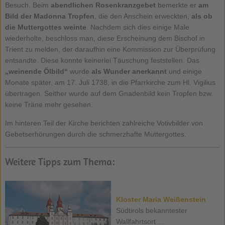
Besuch. Beim
abendlichen Rosenkranzgebet
bemerkte er
am
Bild der Madonna Tropfen
, die den Anschein erweckten,
als ob
die Muttergottes weinte
. Nachdem sich dies einige Male
wiederholte, beschloss man, diese Erscheinung dem Bischof in
Trient zu melden, der daraufhin eine Kommission zur Überprüfung
entsandte. Diese konnte keinerlei Täuschung feststellen. Das
„weinende Ölbild“
wurde
als Wunder anerkannt
und einige
Monate später, am 17. Juli 1738, in die Pfarrkirche zum Hl. Vigilius
übertragen. Seither wurde auf dem Gnadenbild kein Tropfen bzw.
keine Träne mehr gesehen.
Im hinteren Teil der Kirche berichten zahlreiche Votivbilder von
Gebetserhörungen durch die schmerzhafte Muttergottes.
Weitere Tipps zum Thema:
Kloster Maria Weißenstein
Südtirols bekanntester
Wallfahrtsort ...