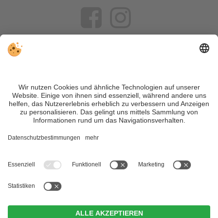
VIVOSüdtirol ist das Reiseportal für alle, die Südtirol nicht nur
besuchen, sondern wirklich erleben wollen – inklusive Tipps,
tollen Unterkünften und Angeboten.
Trotz genauer Arbeit und ständigem Aktualisieren der Inhalte,
können Fehler auftreten. Wir übernehmen keine Gewähr für
die Richtigkeit und Vollständigkeit aller Informationen.
Informieren Sie sich sicherheitshalber nochmals beim
Veranstalter vor Ort über die aktuellen Bedingungen.
Sitemap
|
Impressum
&
Datenschutz
|
Individuelle Cookie-
Einstellungen
| MwSt.-Nr. IT02365710215