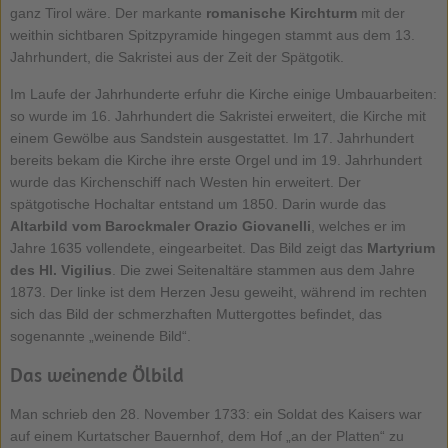
ganz Tirol wäre. Der markante
romanische Kirchturm
mit der
weithin sichtbaren Spitzpyramide hingegen stammt aus dem 13.
Jahrhundert, die Sakristei aus der Zeit der Spätgotik.
Im Laufe der Jahrhunderte erfuhr die Kirche einige Umbauarbeiten:
so wurde im 16. Jahrhundert die Sakristei erweitert, die Kirche mit
einem Gewölbe aus Sandstein ausgestattet. Im 17. Jahrhundert
bereits bekam die Kirche ihre erste Orgel und im 19. Jahrhundert
wurde das Kirchenschiff nach Westen hin erweitert. Der
spätgotische Hochaltar entstand um 1850. Darin wurde das
Altarbild vom Barockmaler Orazio Giovanelli
, welches er im
Jahre 1635 vollendete, eingearbeitet. Das Bild zeigt das
Martyrium
des Hl. Vigilius
. Die zwei Seitenaltäre stammen aus dem Jahre
1873. Der linke ist dem Herzen Jesu geweiht, während im rechten
sich das Bild der schmerzhaften Muttergottes befindet, das
sogenannte „weinende Bild“.
Das weinende Ölbild
Man schrieb den 28. November 1733: ein Soldat des Kaisers war
auf einem Kurtatscher Bauernhof, dem Hof „an der Platten“ zu