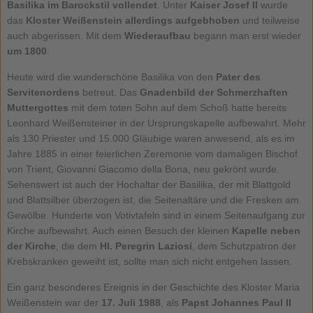
Basilika im Barockstil vollendet
. Unter
Kaiser Josef II
wurde
das
Kloster Weißenstein allerdings aufgebhoben
und teilweise
auch abgerissen. Mit dem
Wiederaufbau
begann man erst wieder
um 1800
.
Heute wird die wunderschöne Basilika von den
Pater des
Servitenordens
betreut. Das
Gnadenbild der Schmerzhaften
Muttergottes
mit dem toten Sohn auf dem Schoß hatte bereits
Leonhard Weißensteiner in der Ursprungskapelle aufbewahrt. Mehr
als 130 Priester und 15.000 Gläubige waren anwesend, als es im
Jahre 1885 in einer feierlichen Zeremonie vom damaligen Bischof
von Trient, Giovanni Giacomo della Bona, neu gekrönt wurde.
Sehenswert ist auch der Hochaltar der Basilika, der mit Blattgold
und Blattsilber überzogen ist, die Seitenaltäre und die Fresken am
Gewölbe. Hunderte von Votivtafeln sind in einem Seitenaufgang zur
Kirche aufbewahrt. Auch einen Besuch der kleinen
Kapelle neben
der Kirche
, die dem
Hl. Peregrin Laziosi
, dem Schutzpatron der
Krebskranken geweiht ist, sollte man sich nicht entgehen lassen.
Ein ganz besonderes Ereignis in der Geschichte des Kloster Maria
Weißenstein war der
17. Juli 1988
, als
Papst Johannes Paul II