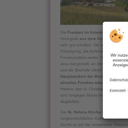
Die
Fresken im Inneren des St. Hel
Hochgotik
aus dem frühen 15. Jahr
sehr gut erhalten. Sie zeigen die vier
Kreuzigung, die Auferstehung und Jes
Freskenzyklus weiter. Dort sind ein
Jesu dargestellt, an der Rückwand de
und die Bischöfe Ulrich und Wolfgang
Hauptwerken der Bozner Malersch
einzelne Fresken wieder aufgefris
Helena, den hl. Christopherus sowie
sind hingegen Maria mit dem Jesukin
abgebildet.
Die
St. Helena Kirche
ist die
älteste
vorgeschichtlichen Kultstätte erbaut 
Kirche ist auf die romanische Stilepo