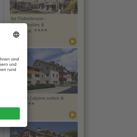
Im Tiefenbrunn -
Gardensuites &
Breakfast
CIN +
Lana
Zin Park | alpine suites &
spa
CIN +
Innichen