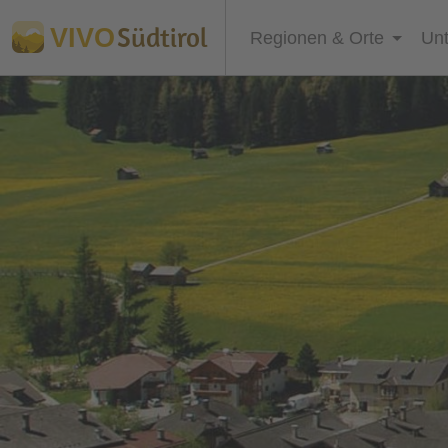
Südtirol
VIVO
Regionen & Orte
Unt