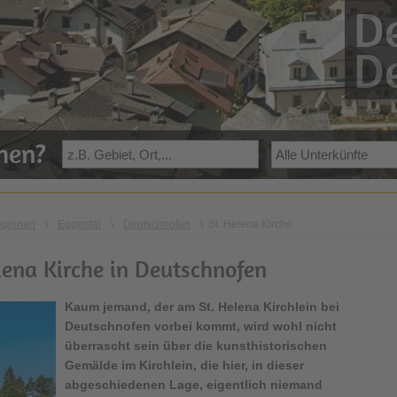
De
De
ehen?
egionen
\
Eggental
\
Deutschnofen
\
St. Helena Kirche
lena Kirche in Deutschnofen
Kaum jemand, der am St. Helena Kirchlein bei
Deutschnofen vorbei kommt, wird wohl nicht
überrascht sein über die kunsthistorischen
Gemälde im Kirchlein, die hier, in dieser
abgeschiedenen Lage, eigentlich niemand