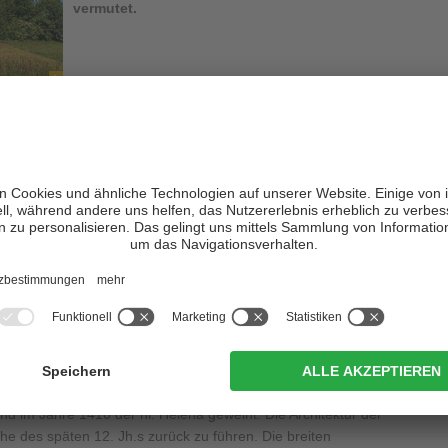
vermutet.
ena Kirchleins
zählen zu den wertvollsten Zeugnissen der
hundert
. Besonders in der Langhauswölbung sind die Fresken
 Evangelisten mit ihren Symbolen, die Geburt Jesu Christi, die
us Christus als Weltenrichter. Über die Seitenwände zieht sich der
zelne Szenen aus dem Leben der Muttergottes und aus der Kindheit
r Kirche hingegen sind St. Helena, St. Sebastian, eine Verkündung
 dargestellt. Dieser reiche Freskenschmuck zählt zu den
ule
um 1400. Bei einer Restaurierung im Jahre 1938 wurden
cht
. Fresken erblickt man auch an der Außenfassade: die hl.
 eine Kreuzigungsgruppe. An der Südwand, gegen die Apsis hin,
d und die drei hl. Jungfrauen Katharina, Barbara und Margareth
 Kirche von
Deutschnofen
. Sie wurde auf einer
und im Jahre 1410 der hl. Helena geweiht. Die Architektur der
che des späten 12. Jh.s zurück zu führen. Die breiten