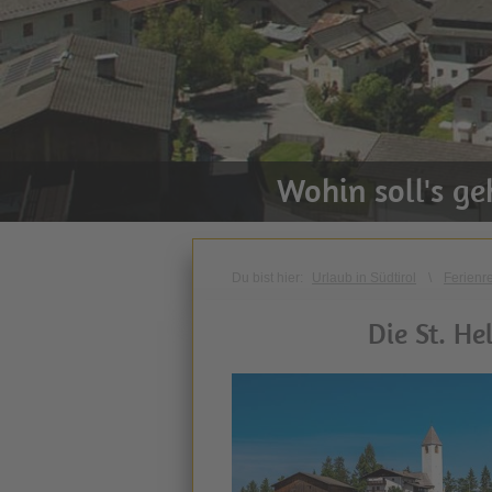
Wohin soll's g
Du bist hier:
Urlaub in Südtirol
\
Ferienr
Die St. He