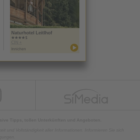
Naturhotel Leitlhof
CIN +
Innichen
lusive Tipps, tollen Unterkünften und Angeboten.
t und Vollständigkeit aller Informationen. Informieren Sie sich
ngungen.