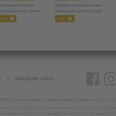
anderspaß zwischen
Beliebtes Fotomotiv mit dem
osengarten und Latemar ...
Rosengarten im Hintergrund ...
mehr
mehr
m
|
Nützliche Infos
Südtirol nicht nur besuchen, sondern wirklich erleben wollen – ink
können Fehler auftreten. Wir übernehmen keine Gewähr für die Richtigkei
eitshalber nochmals beim Veranstalter vor Ort über die aktuellen Bedi