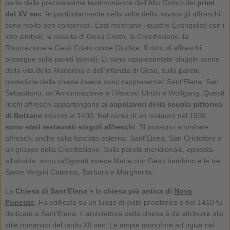
parte delle preziosissime testimonianze dell'Alto Gotico dei
primi
del XV sec
. In particolarmente nella volta della navata gli affreschi
sono molto ben conservati. Essi mostrano i quattro Evangelisti con i
loro simboli, la nascita di Gesù Cristo, la Crocifissione, la
Risurrezione e Gesù Cristo come Giudice. Il ciclo di affreschi
prosegue sulle pareti laterali. Lì sono rappresentate singole scene
della vita della Madonna e dell'infanzia di Gesù, sulla parete
posteriore della chiesa invece sono rappresentati Sant'Elena, San
Sebastiano, un'Annunciazione e i Vescovi Ulrich e Wolfgang. Questi
ricchi affreschi appartengono ai
capolavori della scuola pittorica
di Bolzano
intorno al 1400. Nel corso di un restauro nel 1938
sono stati restaurati singoli affreschi
. Si possono ammirare
affreschi anche sulla facciata esterna: Sant'Elena, San Cristoforo e
un gruppo della Crocifissione. Sulla parete meridionale, opposta
all'abside, sono raffigurati invece Maria con Gesù bambino e le tre
Sante Vergini Caterina, Barbara e Margherita.
La
Chiesa di Sant'Elena
è la
chiesa più antica di
Nova
Ponente
. Fu edificata su un luogo di culto preistorico e nel 1410 fu
dedicata a Sant'Elena. L'architettura della chiesa è da attribuire allo
stile romanico del tardo XII sec. Le ampie monofore ad ogiva nel