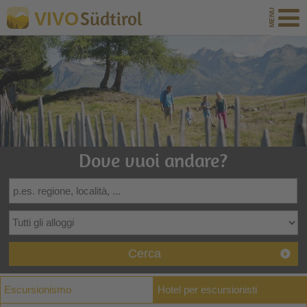
Südtirol
VIVO
Dove vuoi andare?
Cerca
Escursionismo
Hotel per escursionisti