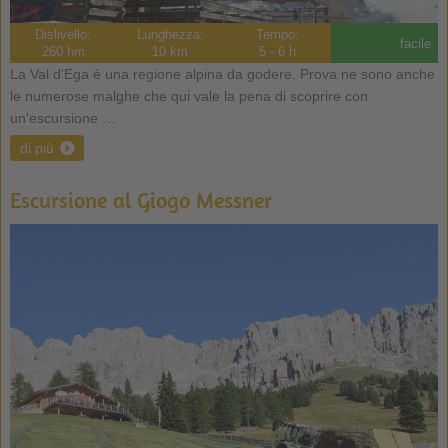
Dislivello:
Lunghezza:
Tempo:
facile
260 hm
10 km
5 - 6 h
La Val d'Ega è una regione alpina da godere. Prova ne sono anche
le numerose malghe che qui vale la pena di scoprire con
un'escursione …
di più
Escursione al Giogo Messner