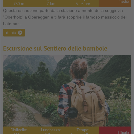
medio
750 m
7 km
5 - 6 ore
Questa escursione parte dalla stazione a monte della seggiovia
“Oberholz” a Obereggen e ti farà scoprire il famoso massiccio del
Latemar ...
di più
Escursione sul Sentiero delle bambole
Dislivello:
Lunghezza:
Tempo:
difficile