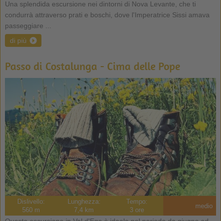
Una splendida escursione nei dintorni di Nova Levante, che ti
condurrà attraverso prati e boschi, dove l'Imperatrice Sissi amava
passeggiare ...
di più
Passo di Costalunga - Cima delle Pope
Dislivello:
Lunghezza:
Tempo:
medio
560 m
7,4 km
3 ore
Questa escursione in Val d'Ega è ideale nel periodo da giugno ad