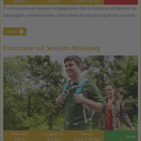
800 m
9,5 km
6 ore e 15 min
È un'escursione davvero impegnativa che ti condurrà attraverso un
paesaggio romanticissimo, circondato da bizzarri spuntoni rocciosi
…
di più
Escursione sul Sentiero Hirzelweg
Dislivello:
Lunghezza:
Tempo:
facile
140 m
8,3 km
4 ore e 30 min