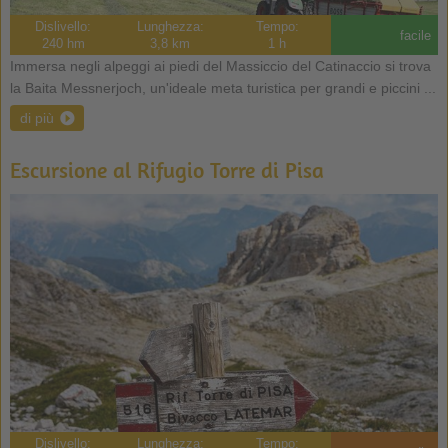
Dislivello:
Lunghezza:
Tempo:
facile
240 hm
3,8 km
1 h
Immersa negli alpeggi ai piedi del Massiccio del Catinaccio si trova
la Baita Messnerjoch, un'ideale meta turistica per grandi e piccini ...
di più
Escursione al Rifugio Torre di Pisa
Dislivello:
Lunghezza:
Tempo: