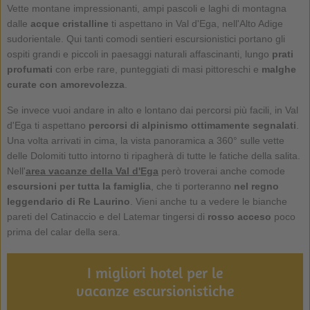
Vette montane impressionanti, ampi pascoli e laghi di montagna
dalle
acque cristalline
ti aspettano in Val d'Ega, nell'Alto Adige
sudorientale. Qui tanti comodi sentieri escursionistici portano gli
ospiti grandi e piccoli in paesaggi naturali affascinanti, lungo
prati
profumati
con erbe rare, punteggiati di masi pittoreschi e
malghe
curate con amorevolezza
.
Se invece vuoi andare in alto e lontano dai percorsi più facili, in Val
d'Ega ti aspettano
percorsi di alpinismo ottimamente segnalati
.
Una volta arrivati in cima, la vista panoramica a 360° sulle vette
delle Dolomiti tutto intorno ti ripagherà di tutte le fatiche della salita.
Nell'
area vacanze della Val d'Ega
però troverai anche comode
escursioni
per tutta la famiglia
, che ti porteranno
nel regno
leggendario di Re Laurino
. Vieni anche tu a vedere le bianche
pareti del Catinaccio e del Latemar tingersi di
rosso acceso
poco
prima del calar della sera.
I migliori hotel per le
vacanze escursionistiche