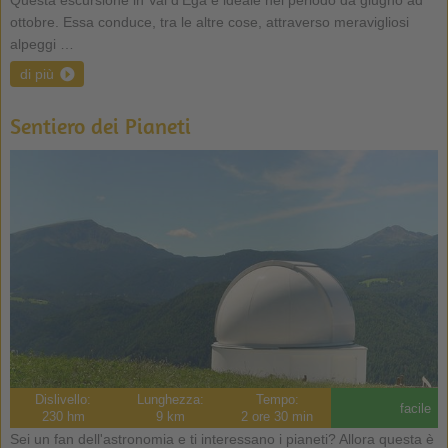
ottobre. Essa conduce, tra le altre cose, attraverso meravigliosi
alpeggi …
di più
Sentiero dei Pianeti
Dislivello:
Lunghezza:
Tempo:
facile
230 hm
9 km
2 ore 30 min
Sei un fan dell'astronomia e ti interessano i pianeti? Allora questa è