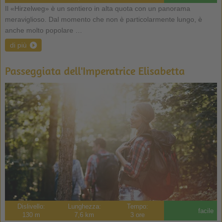
Il «Hirzelweg» è un sentiero in alta quota con un panorama
meraviglioso. Dal momento che non è particolarmente lungo, è
anche molto popolare …
di più
Passeggiata dell'Imperatrice Elisabetta
Dislivello:
Lunghezza:
Tempo:
facile
130 m
7,6 km
3 ore