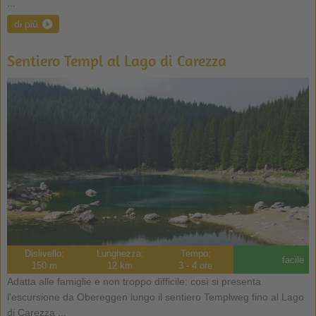
...
di più
Sentiero Templ al Lago di Carezza
Dislivello:
Lunghezza:
Tempo:
facile
150 m
12 km
3 - 4 ore
Adatta alle famiglie e non troppo difficile: così si presenta
l'escursione da Obereggen lungo il sentiero Templweg fino al Lago
di Carezza ...