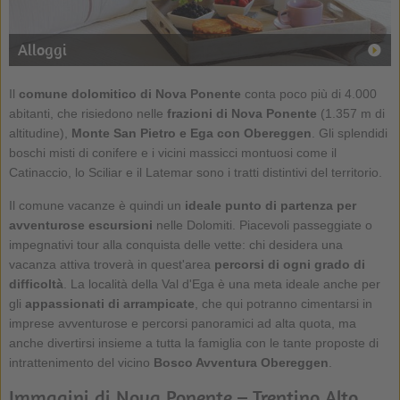
Alloggi
Il
comune dolomitico di
Nova Ponente
conta poco più di 4.000
abitanti, che risiedono nelle
frazioni di Nova Ponente
(1.357 m di
altitudine),
Monte San Pietro e Ega con Obereggen
. Gli splendidi
boschi misti di conifere e i vicini massicci montuosi come il
Catinaccio, lo Sciliar e il Latemar sono i tratti distintivi del territorio.
Il comune vacanze è quindi un
ideale punto di partenza per
avventurose escursioni
nelle Dolomiti. Piacevoli passeggiate o
impegnativi tour alla conquista delle vette: chi desidera una
vacanza attiva troverà in quest'area
percorsi di ogni grado di
difficoltà
. La località della Val d'Ega è una meta ideale anche per
gli
appassionati di arrampicate
, che qui potranno cimentarsi in
imprese avventurose e percorsi panoramici ad alta quota, ma
anche divertirsi insieme a tutta la famiglia con le tante proposte di
intrattenimento del vicino
Bosco Avventura Obereggen
.
Immagini di Nova Ponente – Trentino Alto