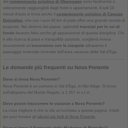
del
comprensorio sciistico di Obereggen
sono facilmente e
velocemente raggiungibili dagli hotel e appartamenti. A soli 10
minuti d'auto si trova anche il
comprensorio sciistico di Carezza
Dolomites
, che con i suoi 40 km di piste offre una grande varietà di
proposte. Nei dintorni del paese, splendidi
tracciati per lo sci di
fondo
faranno felici anche gli appassionati di questa disciplina. Chi
è alla ricerca di pace e tranquillità assolute, sceglierà invece
sicuramente un'
escursione con le ciaspole
attraverso il
paesaggio invernale innevato dell'area vacanze della Val d'Ega.
Le domande più frequenti su Nova Ponente
Dove si trova Nova Ponente?
Nova Ponente è un comune in Val d'Ega, in Alto Adige. Si trova
sull'altopiano del Monte Regolo, a 1.357 m s.l.m.
Dove posso trascorrere le vacanze a Nova Ponente?
La cosa migliore è che tu dia un'occhiata a questa pagina. Infatti
qui puoi trovare gli
alloggi più belli di Nova Ponente
.
Dove si trova il Santuario della Madonna di Pietralba?