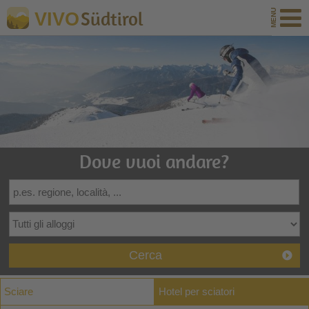
Südtirol
VIVO
Dove vuoi andare?
Cerca
Sciare
Hotel per sciatori