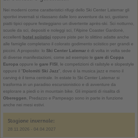
Nei moderni come caratteristici rifugi dello Ski Center Latemar gli
sportivi invernali si rilassano dalle loro avventure da sci, gustano
piatti tipici oppure festeggiano un divertente après-ski. Sci notturno,
scuole da sci, depositi e noleggi sci, l'Alpine Coaster Gardonè,
eccellenti
hotel sciistici
oppure piste per lo slittino adatte anche
alle famiglie completano il colorato godimento sciistico per grandi e
piccini. A proposito: lo
Ski Center Latemar
è di volta in volta sede
di diverse manifestazioni, come ad esempio le
gare di Coppa
Europa
oppure le
gare FISI
, le competizioni di railstyle e slopestyle
oppure il "
Dolomiti Ski Jazz
", dove è la musica jazz e meno il
carving è il tema centrale. In estate lo Ski Center Latemar si
trasforma in un paradiso escursionistico e di avventure da
esplorare a piedi o in mountain bike. Gli impianti di risalita di
Obereggen
, Predazzo e Pampeago sono in parte in funzione
anche nei mesi estivi.
Stagione invernale:
28.11.2026 - 04.04.2027