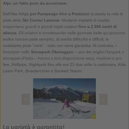
Alpi, un fatto pure da accennare.
Dall'Alto Adige
per Pampeago fino a Predazzo
si snoda la rete di
piste dello
Ski Center Latemar
. Moderni impianti di risalita
trasportano grandi e piccoli ospiti sciatori
fino a 2.500 metri di
altezza
. Gli sciatori e snowboarder nelle giornate belle qui possono
inoltre trovare piste semplici, di media difficoltà e difficili, le
cosiddette piste "nere" - tutte con neve garantita. Al contrario, i
freestyler nello
Snowpark Obereggen
– uno dei migliori funpark e
snowpark d’Italia – hanno a loro disposizione easy, medium e pro
line, Halfpipe, Nightpark fino alle ore 22 due volte la settimana, Kids
Learn Park, Boardercross e Banked Slalom.
<
>
La varietà è garantita!