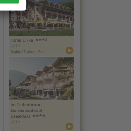
Hotel Erika
CIN +
Braies / Braies di Fuori
Im Tiefenbrunn -
Gardensuites &
Breakfast
CIN +
Lana