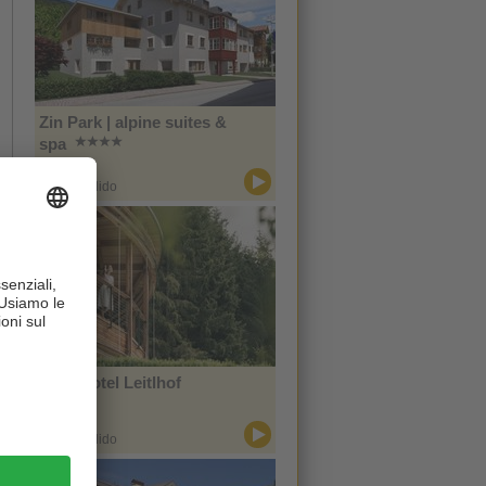
Zin Park | alpine suites &
spa
CIN +
San Candido
Naturhotel Leitlhof
CIN +
San Candido