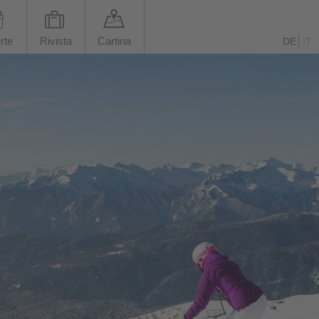
rte
Rivista
Cartina
DE
IT