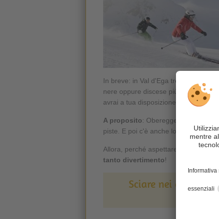
In breve: in Val d'Ega trovi
belle pis
nere oppure discese più tranquille e s
avrai a tua disposizione anche una ha
A proposito
: Obereggen, nello Ski C
piste. E poi c'è anche lo slittino nottu
Allora, perché aspettare? Recati alla s
tanto divertimento
!
Sciare nei comprenso