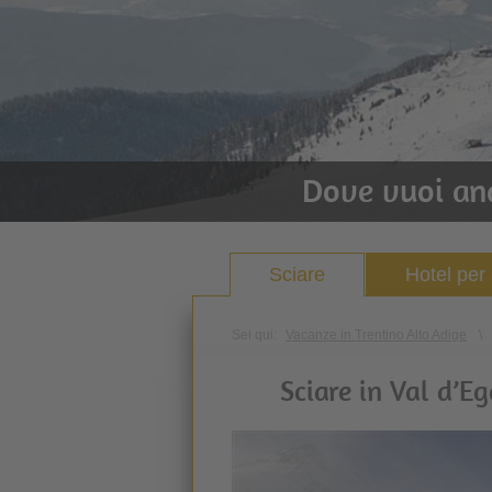
Dove vuoi an
Sciare
Hotel per 
Sei qui:
Vacanze in Trentino Alto Adige
\
Sciare in Val d’Eg