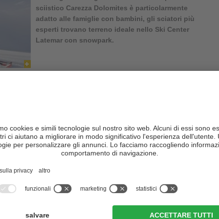
sciistico Carezza Dolomites
è particolarmente
adatto alle famiglie con bambini, gli sciatori più
esperti trovano terreno ideale nello
Ski Center
Latemar
con snowpark.
te sempre curate
, indipendentemente da quel che cerchi, piste
emplici per te e i tuoi bambini. Se ami lo snowboard e il freestyle
lfpipe.
enter Latemar, è stata premiata più volte per la preparazione delle
rno e lo sci notturno 2 volte a settimana.
cuola sci e poi sulle piste della stazione sciistica.
Ti auguriamo
ri sciistici della Val d'Ega - panoramica
impianti e piste