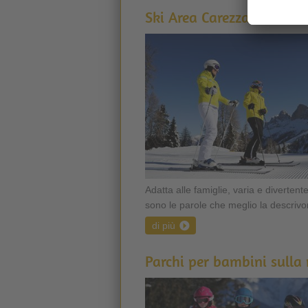
Ski Area Carezza Dolomit
Adatta alle famiglie, varia e divertent
sono le parole che meglio la descrivon
di più
Parchi per bambini sulla