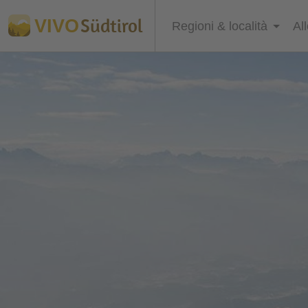
Südtirol
VIVO
Regioni & località
Al