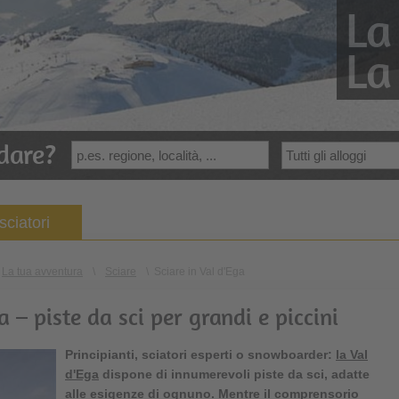
La
La
dare?
sciatori
La tua avventura
\
Sciare
\
Sciare in Val d'Ega
a – piste da sci per grandi e piccini
Principianti, sciatori esperti o snowboarder:
la
Val
d'Ega
dispone di innumerevoli piste da sci, adatte
alle esigenze di ognuno. Mentre il
comprensorio