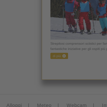
Strepitosi comprensori sciistici per fa
fantastiche iniziative per gli ospiti più p
di più
Alloggi
|
Meteo
|
Webcam
|
In