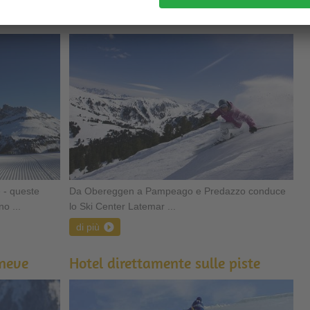
es
Ski Center Latemar
e - queste
Da Obereggen a Pampeago e Predazzo conduce
o ...
lo Ski Center Latemar ...
di più
 neve
Hotel direttamente sulle piste