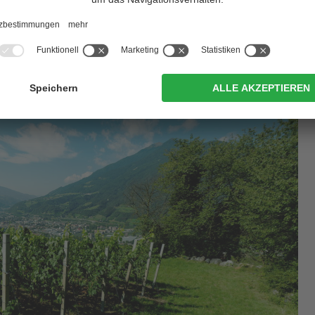
rixen
hast Du tatsächlich die Qual der Wahl: zahlreiche
erienhäuser - das Angebot, welches VIVOSüdtirol Dir auf dieser
. Buche die ausgewählte Residence oder das geräumigste Ferienhaus
einem
Urlaub in Brixen
nichts mehr im Wege.
...