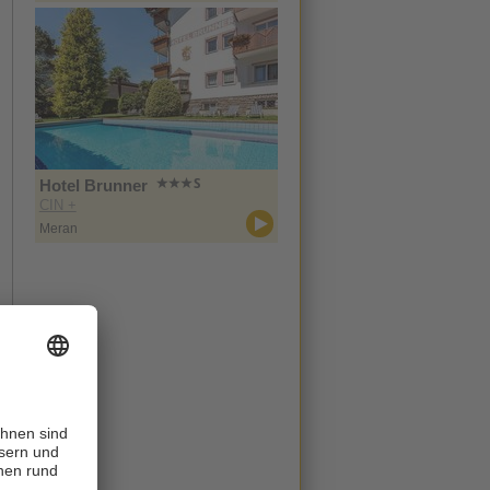
Hotel Brunner
CIN +
Meran