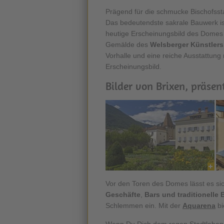
Prägend für die schmucke Bischofssta
Das bedeutendste sakrale Bauwerk i
heutige Erscheinungsbild des Domes
Gemälde des
Welsberger Künstlers
Vorhalle und eine reiche Ausstattung
Erscheinungsbild.
Bilder von Brixen, präsen
Vor den Toren des Domes lässt es si
Geschäfte
,
Bars
und traditionelle
Schlemmen ein. Mit der
Aquarena
bi
Wenn Du Dich dem regen Stadtleben 