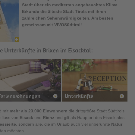
Stadt über ein mediterran angehauchtes Klima.
Erkunde die älteste Stadt Tirols mit ihren
zahlreichen Sehenswürdigkeiten. Am besten
gemeinsam mit VIVOSüdtirol!
e Unterkünfte in Brixen im Eisacktal:
Ferienwohnungen
Unterkünfte
d mit
mehr als 23.000 Einwohnern
die drittgrößte Stadt Südtirols.
nfluss von
Eisack
und
Rienz
und gilt als Hauptort des Eisacktales.
essierte
, sondern alle, die im Urlaub auch viel unberührte
Natur
den möchten.