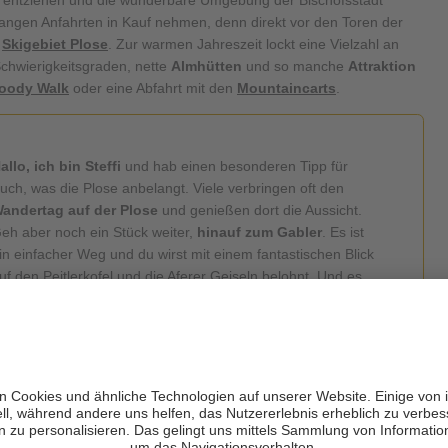
angen Anfahrten in Kauf nehmen, denn direkt vor den Toren der
d
Skigebiet Plose
. Zur warmen Jahreszeit lockt eine Vielzahl an
Schwierigkeitsgraden, nette
Almhütten
und so manche
Attraktion
oody Walk
oder eine Abfahrt mit den
Mountaincarts
.
allo, ich bin Steffi
und hab einen besonderen Tipp für
uch, was die Plose anbelangt. Viele verbringen oft den
andertag auf der Plose
und genießen dort die Aussicht.
eh aber noch ein Stück weiter,
hinauf zum Gabler
. Es ist
in einfacher Weg und du wirst mit einem fantastischen Blick
uf den Peitlerkofel und die Aferer Geiseln belohnt. Und es
errscht viel weniger Trubel hier oben.
r Hausberg in ein einmaliges Skigebiet mit
42 km top- präparierten
gt einen Rodeltag am
RudiRun
, eine der längsten Rodelbahnen