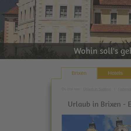
Wohin soll's g
Brixen
Hotels
Du bist hier:
Urlaub in Südtirol
\
Ferienr
Urlaub in Brixen - 