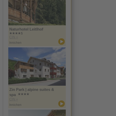
Naturhotel Leitlhof
CIN +
Innichen
Zin Park | alpine suites &
spa
CIN +
Innichen