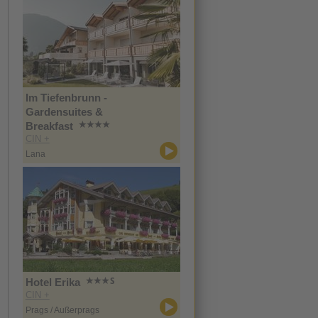
Im Tiefenbrunn -
Gardensuites &
Breakfast
CIN +
Lana
Hotel Erika
CIN +
Prags / Außerprags