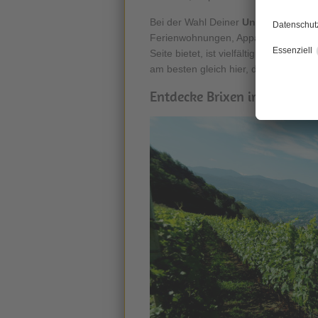
Bei der Wahl Deiner
Unterkunft in B
Ferienwohnungen, Appartements und F
Seite bietet, ist vielfältig und bunt
am besten gleich hier, dann steht D
Entdecke Brixen im Eisacktal 