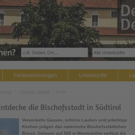
De
De
ehen?
Ferienwohnungen
Unterkünfte
La
egionen
\
Eisacktal - Wipptal
\
Brixen
Entdecke die Bischofsstadt in Südtirol
Verwinkelte Gassen, schöne Lauben und prächtige
Kirchen prägen das malerische Bischofsstädtchen
Brixen
. Gelegen auf 560 m Meereshöhe verfügt die