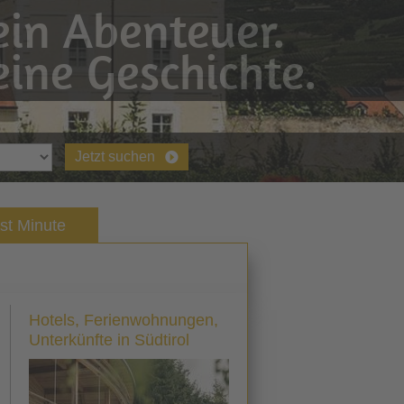
in Abenteuer.
ine Geschichte.
Jetzt suchen
st Minute
Hotels, Ferienwohnungen,
Unterkünfte in Südtirol