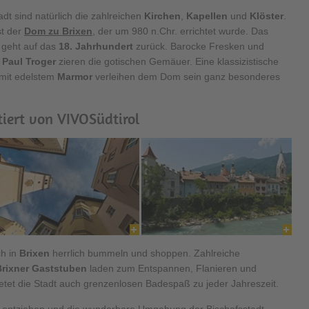
dt sind natürlich die zahlreichen
Kirchen
,
Kapellen
und
Klöster
.
st der
Dom zu Brixen
, der um 980 n.Chr. errichtet wurde. Das
 geht auf das
18. Jahrhundert
zurück. Barocke Fresken und
 Paul Troger
zieren die gotischen Gemäuer. Eine klassizistische
 mit edelstem
Marmor
verleihen dem Dom sein ganz besonderes
tiert von VIVOSüdtirol
ch in
Brixen
herrlich bummeln und shoppen. Zahlreiche
 Brixner Gaststuben
laden zum Entspannen, Flanieren und
etet die Stadt auch grenzenlosen Badespaß zu jeder Jahreszeit.
entziehen und die wunderbare Umgebung der Bischofsstadt