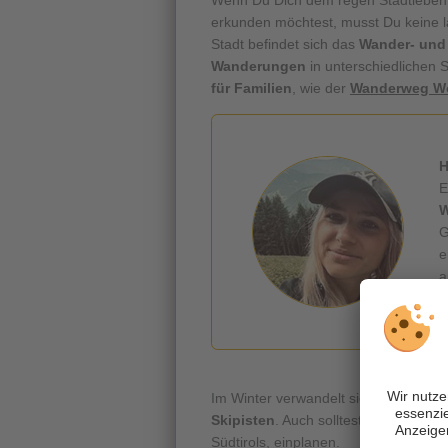
erkunden möchtest, musst Du keine l
Stadt befindet sich das
Wander- un
Wanderungen
in unterschiedlichen 
für Familien
, wie der
Wanderweg W
H
E
W
G
e
a
h
Im Winter verwandelt sich der Brixne
Skipisten
. Auch solltest Du unbedin
Südtirols, einplanen.