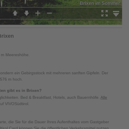
Brixen
59 m Meereshöhe.
, sondern ein Gebirgsstock mit mehreren sanften Gipfeln. Der
2.576 m hoch.
n gibt es in Brixen?
lichkeiten. Bed & Breaktfast, Hotels, auch Bauernhöfe.
Alle
auf VIVOSüdtirol.
karte, die Sie für die Dauer Ihres Aufenthaltes vom Gastgeber
dtirol Card können Sie die öffentlichen Verkehrsmittel nutzen,