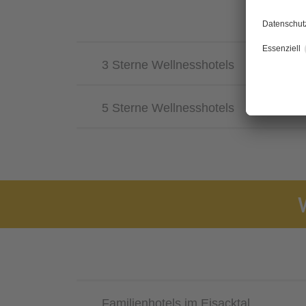
3 Sterne Wellnesshotels
5 Sterne Wellnesshotels
Familienhotels im Eisacktal