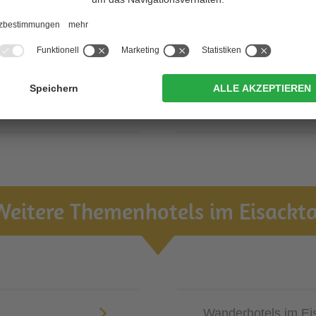
4 Sterne Wellnessh
ALLE WELLNES
Weitere Themenhotels im Eisackta
Wanderhotels im Ei