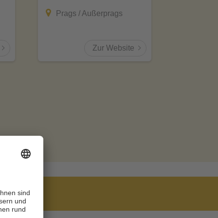
Prags / Außerprags
Innich
Zur Website