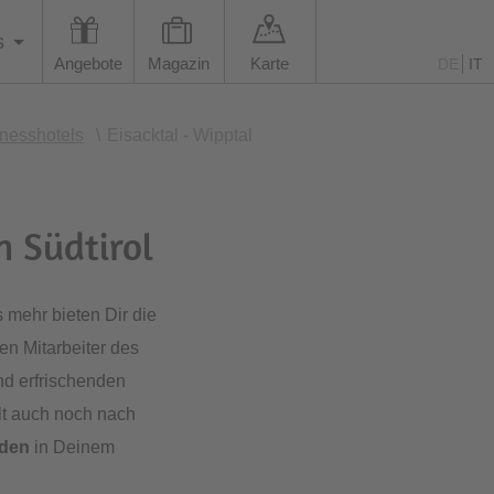
s
Angebote
Magazin
Karte
DE
IT
nesshotels
\
Eisacktal - Wipptal
n Südtirol
mehr bieten Dir die
n Mitarbeiter des
nd erfrischenden
lt auch noch nach
nden
in Deinem