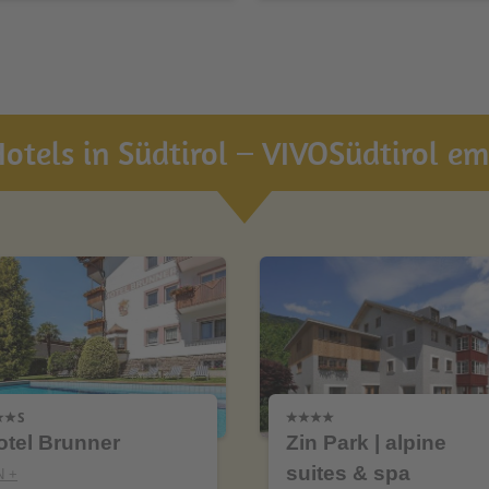
otels in Südtirol – VIVOSüdtirol emp
otel Brunner
Zin Park | alpine
suites & spa
N +