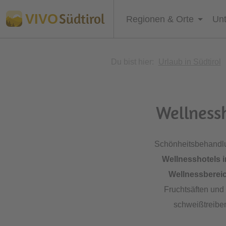
Südtirol
VIVO
Regionen & Orte
Unt
Du bist hier:
Urlaub in Südtirol
Wellnessh
Schönheitsbehandlu
Wellnesshotels i
Wellnessberei
Fruchtsäften und
schweißtreibe