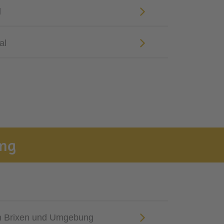
l
al
ung
n Brixen und Umgebung