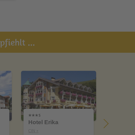
fiehlt ...
Hotel Erika
Naturhot
CIN +
CIN +