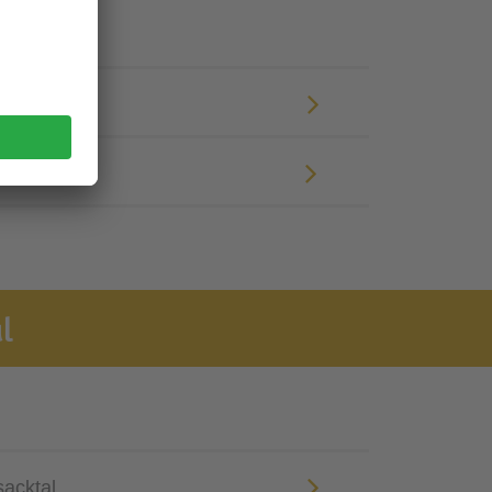
otels
SHOTELS
l
sacktal