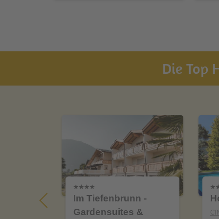
Die Top H
tlhof
Im Tiefenbrunn -
H
Gardensuites &
CI