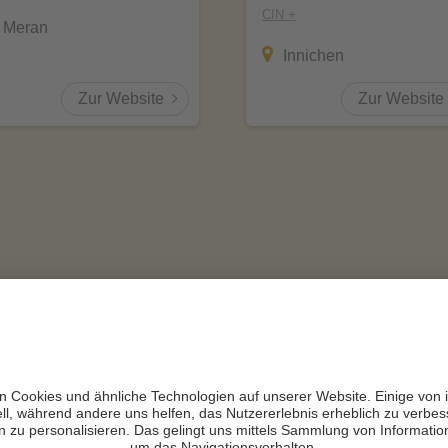
CIN +
Meran
Innichen
Zur Website
Zur Website
Wellnesshotels nach Sternen