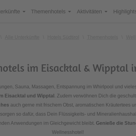
erkünfte
Themenhotels
Aktivitäten
Highlight
\
Alle Unterkünfte
\
Hotels Südtirol
\
Themenhotels
\
Well
otels im Eisacktal & Wipptal i
ngen, Sauna, Massagen, Entspannung im Whirlpool und vieles 
m Eisacktal und Wipptal
. Zudem verwöhnen Dich die geschulte
ches
auch gerne mit frischem Obst, aromatischen Kräutertees u
 sorgen so dafür, dass Dein Flüssigkeits- und Mineralienhausha
nden Anwendungen im Gleichgewicht bleibt.
Genieße die Stu
Wellnesshotel!