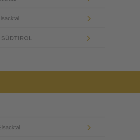
isacktal
 SÜDTIROL
l
Eisacktal