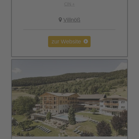
CIN +
Villnöß
zur Website