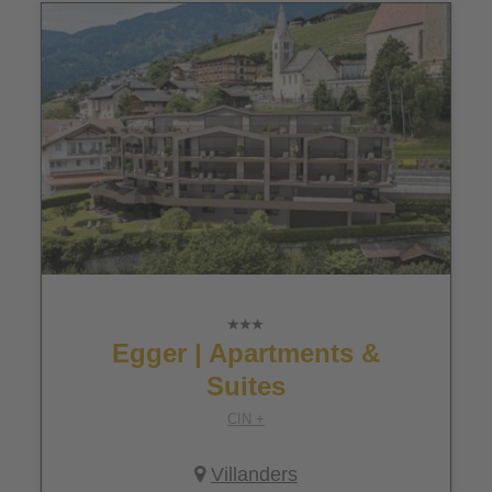
Egger | Apartments &
Suites
CIN +
Villanders