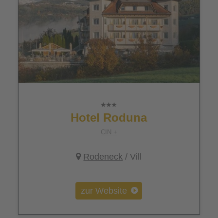
Hotel Roduna
CIN +
Rodeneck
/ Vill
zur Website