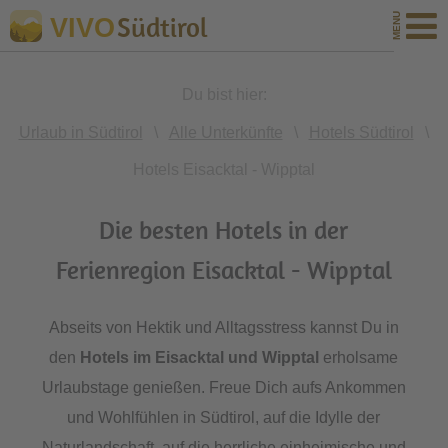
Südtirol
VIVO
Du bist hier:
Urlaub in Südtirol
\
Alle Unterkünfte
\
Hotels Südtirol
\
Hotels Eisacktal - Wipptal
Die besten Hotels in der
Ferienregion Eisacktal - Wipptal
Abseits von Hektik und Alltagsstress kannst Du in
den
Hotels im Eisacktal und Wipptal
erholsame
Urlaubstage genießen. Freue Dich aufs Ankommen
und Wohlfühlen in Südtirol, auf die Idylle der
Naturlandschaft, auf die herrliche einheimische und