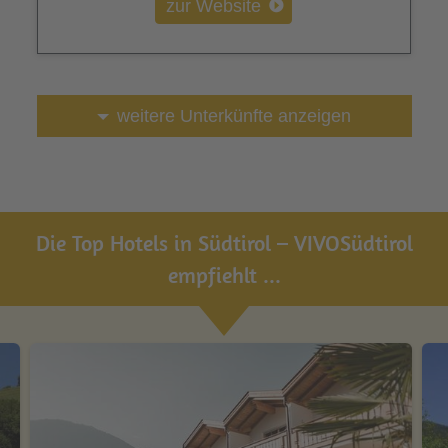
zur Website
weitere Unterkünfte anzeigen
Die Top Hotels in Südtirol – VIVOSüdtirol
empfiehlt ...