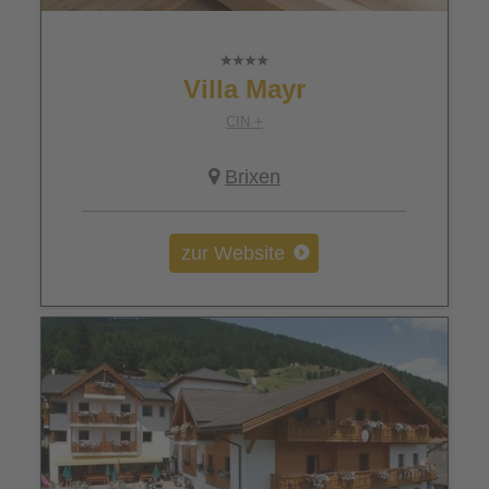
Villa Mayr
CIN +
Brixen
zur Website