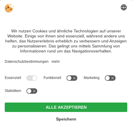
Hotels im Vinschgau
Unterkunft finden
Wetter
Webcam
Nützliche Infos
Reisemagazin
Zin Park | alpine suites & spa
CIN +