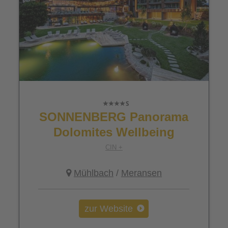
SONNENBERG Panorama
Dolomites Wellbeing
CIN +
Mühlbach
/
Meransen
zur Website