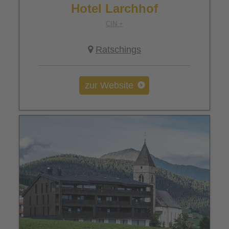
Hotel Larchhof
CIN +
Ratschings
zur Website