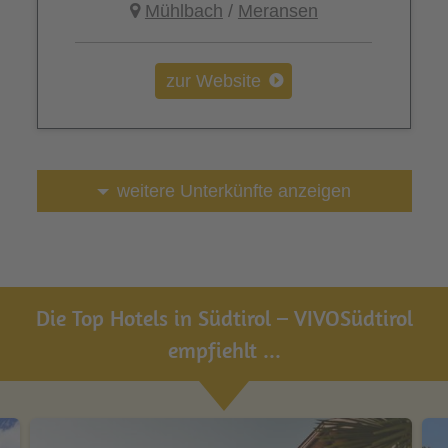
Mühlbach
/
Meransen
zur Website
weitere Unterkünfte anzeigen
Die Top Hotels in Südtirol – VIVOSüdtirol
empfiehlt ...