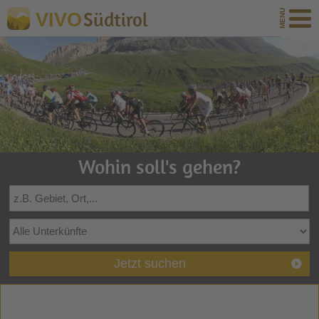
Südtirol
VIVO
Wohin soll's gehen?
Jetzt suchen