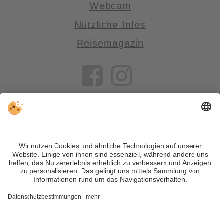
Webcam
Nützliche Infos
Reisemagazin
VIVOSüdtirol ist das Reiseportal für alle, die Südtirol nicht nur
besuchen, sondern wirklich erleben wollen – inklusive Tipps,
tollen Unterkünften und Angeboten.
Trotz genauer Arbeit und ständigem Aktualisieren der Inhalte,
können Fehler auftreten. Wir übernehmen keine Gewähr für
die Richtigkeit und Vollständigkeit aller Informationen.